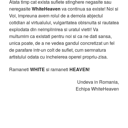
Atata timp cat exista suflete stinghere negasite sau
neregasite
WhiteHeaven
va continua sa existe! Noi si
Voi, impreuna avem rolul de a demola abjectul
cotidian al virtualului, vulgaritatea obisnuita si rautatea
explodata din neimplinirea si uratul vietii! Va
multumim ca existati pentru noi si ca ne dati sansa,
unica poate, de a ne vedea gandul concretizat un fel
de parafare intr-un colt de suflet, cum semnatura
artistului odata cu incheierea operei propriu-zisa.
Ramaneti
WHITE
si ramaneti
HEAVEN
!
Undeva in Romania,
Echipa WhiteHeaven