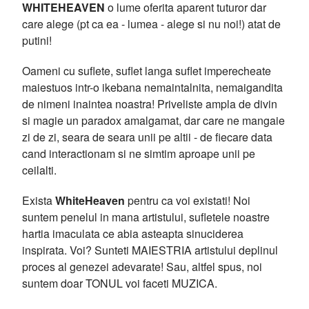
WHITEHEAVEN
o lume oferita aparent tuturor dar
care alege (pt ca ea - lumea - alege si nu noi!) atat de
putini!
Oameni cu suflete, suflet langa suflet imperecheate
maiestuos intr-o ikebana nemaintalnita, nemaigandita
de nimeni inaintea noastra! Priveliste ampla de divin
si magie un paradox amalgamat, dar care ne mangaie
zi de zi, seara de seara unii pe altii - de fiecare data
cand interactionam si ne simtim aproape unii pe
ceilalti.
Exista
WhiteHeaven
pentru ca voi existati! Noi
suntem penelul in mana artistului, sufletele noastre
hartia imaculata ce abia asteapta sinuciderea
inspirata. Voi? Sunteti MAIESTRIA artistului deplinul
proces al genezei adevarate! Sau, altfel spus, noi
suntem doar TONUL voi faceti MUZICA.