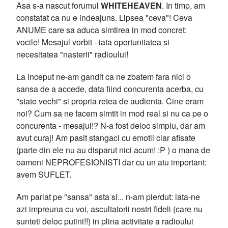
Asa s-a nascut forumul
WHITEHEAVEN
. In timp, am
constatat ca nu e indeajuns. Lipsea "ceva"! Ceva
ANUME care sa aduca simtirea in mod concret:
vocile! Mesajul vorbit - iata oportunitatea si
necesitatea "nasterii" radioului!
La inceput ne-am gandit ca ne zbatem fara nici o
sansa de a accede, data fiind concurenta acerba, cu
"state vechi" si propria retea de audienta. Cine eram
noi? Cum sa ne facem simtit in mod real si nu ca pe o
concurenta - mesajul!? N-a fost deloc simplu, dar am
avut curaj! Am pasit stangaci cu emotii clar afisate
(parte din ele nu au disparut nici acum! :P ) o mana de
oameni NEPROFESIONISTI dar cu un atu important:
avem SUFLET.
Am pariat pe "sansa" asta si... n-am pierdut: iata-ne
azi impreuna cu voi, ascultatorii nostri fideli (care nu
sunteti deloc putini!!) in plina activitate a radioului