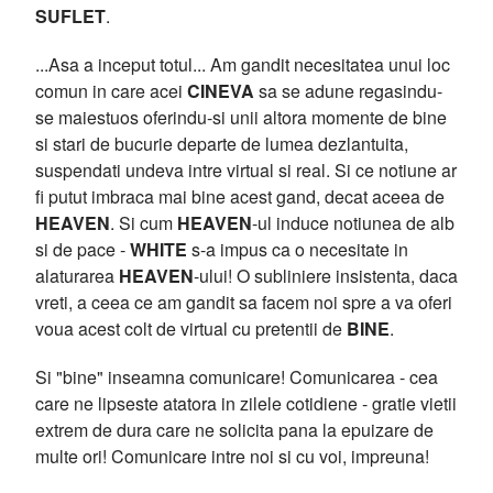
SUFLET
.
...Asa a inceput totul... Am gandit necesitatea unui loc
comun in care acei
CINEVA
sa se adune regasindu-
se maiestuos oferindu-si unii altora momente de bine
si stari de bucurie departe de lumea dezlantuita,
suspendati undeva intre virtual si real. Si ce notiune ar
fi putut imbraca mai bine acest gand, decat aceea de
HEAVEN
. Si cum
HEAVEN
-ul induce notiunea de alb
si de pace -
WHITE
s-a impus ca o necesitate in
alaturarea
HEAVEN
-ului! O subliniere insistenta, daca
vreti, a ceea ce am gandit sa facem noi spre a va oferi
voua acest colt de virtual cu pretentii de
BINE
.
Si "bine" inseamna comunicare! Comunicarea - cea
care ne lipseste atatora in zilele cotidiene - gratie vietii
extrem de dura care ne solicita pana la epuizare de
multe ori! Comunicare intre noi si cu voi, impreuna!