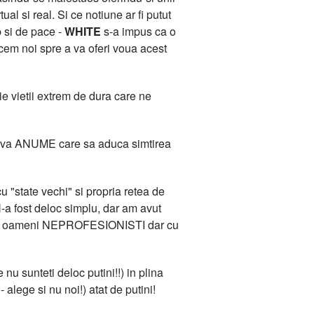
l si real. Si ce notiune ar fi putut
b si de pace -
WHITE
s-a impus ca o
acem noi spre a va oferi voua acest
e vietii extrem de dura care ne
 Ceva ANUME care sa aduca simtirea
 "state vechi" si propria retea de
-a fost deloc simplu, dar am avut
ana de oameni NEPROFESIONISTI dar cu
 nu sunteti deloc putini!!) in plina
 alege si nu noi!) atat de putini!