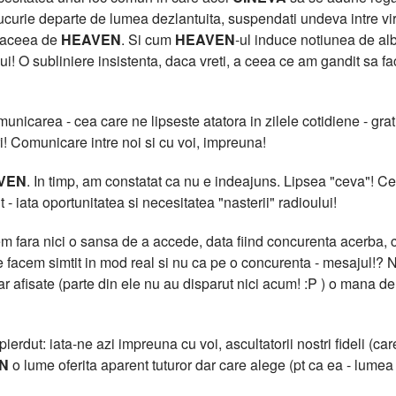
curie departe de lumea dezlantuita, suspendati undeva intre virtua
t aceea de
HEAVEN
. Si cum
HEAVEN
-ul induce notiunea de al
lui! O subliniere insistenta, daca vreti, a ceea ce am gandit sa f
icarea - cea care ne lipseste atatora in zilele cotidiene - grati
i! Comunicare intre noi si cu voi, impreuna!
VEN
. In timp, am constatat ca nu e indeajuns. Lipsea "ceva"!
 - iata oportunitatea si necesitatea "nasterii" radioului!
 fara nici o sansa de a accede, data fiind concurenta acerba, cu
facem simtit in mod real si nu ca pe o concurenta - mesajul!? N
clar afisate (parte din ele nu au disparut nici acum! :P ) o m
erdut: iata-ne azi impreuna cu voi, ascultatorii nostri fideli (care
N
o lume oferita aparent tuturor dar care alege (pt ca ea - lumea -