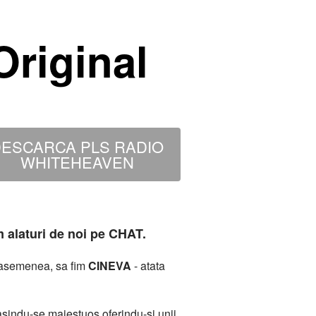
riginal
ESCARCA PLS RADIO
WHITEHEAVEN
m alaturi de noi pe CHAT.
deasemenea, sa fim
CINEVA
- atata
sindu-se maiestuos oferindu-si unii