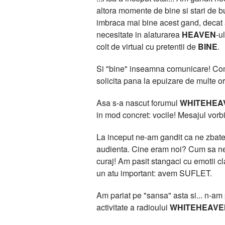
altora momente de bine si stari de bu
imbraca mai bine acest gand, deca
necesitate in alaturarea
HEAVEN
-u
colt de virtual cu pretentii de
BINE
.
Si "bine" inseamna comunicare! Comun
solicita pana la epuizare de multe or
Asa s-a nascut forumul
WHITEHEA
in mod concret: vocile! Mesajul vorbit
La inceput ne-am gandit ca ne zbatem
audienta. Cine eram noi? Cum sa ne 
curaj! Am pasit stangaci cu emotii 
un atu important: avem SUFLET.
Am pariat pe "sansa" asta si... n-am pi
activitate a radioului
WHITEHEAVE