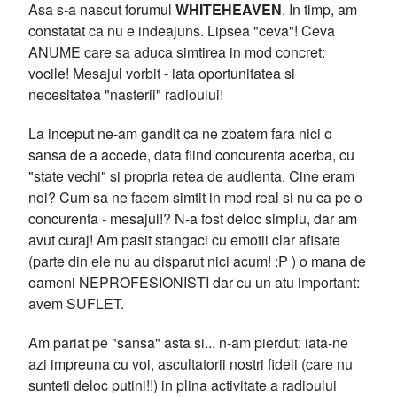
Asa s-a nascut forumul
WHITEHEAVEN
. In timp, am
constatat ca nu e indeajuns. Lipsea "ceva"! Ceva
ANUME care sa aduca simtirea in mod concret:
vocile! Mesajul vorbit - iata oportunitatea si
necesitatea "nasterii" radioului!
La inceput ne-am gandit ca ne zbatem fara nici o
sansa de a accede, data fiind concurenta acerba, cu
"state vechi" si propria retea de audienta. Cine eram
noi? Cum sa ne facem simtit in mod real si nu ca pe o
concurenta - mesajul!? N-a fost deloc simplu, dar am
avut curaj! Am pasit stangaci cu emotii clar afisate
(parte din ele nu au disparut nici acum! :P ) o mana de
oameni NEPROFESIONISTI dar cu un atu important:
avem SUFLET.
Am pariat pe "sansa" asta si... n-am pierdut: iata-ne
azi impreuna cu voi, ascultatorii nostri fideli (care nu
sunteti deloc putini!!) in plina activitate a radioului