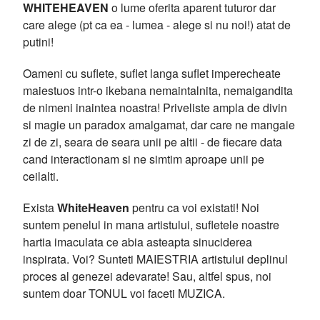
WHITEHEAVEN
o lume oferita aparent tuturor dar
care alege (pt ca ea - lumea - alege si nu noi!) atat de
putini!
Oameni cu suflete, suflet langa suflet imperecheate
maiestuos intr-o ikebana nemaintalnita, nemaigandita
de nimeni inaintea noastra! Priveliste ampla de divin
si magie un paradox amalgamat, dar care ne mangaie
zi de zi, seara de seara unii pe altii - de fiecare data
cand interactionam si ne simtim aproape unii pe
ceilalti.
Exista
WhiteHeaven
pentru ca voi existati! Noi
suntem penelul in mana artistului, sufletele noastre
hartia imaculata ce abia asteapta sinuciderea
inspirata. Voi? Sunteti MAIESTRIA artistului deplinul
proces al genezei adevarate! Sau, altfel spus, noi
suntem doar TONUL voi faceti MUZICA.