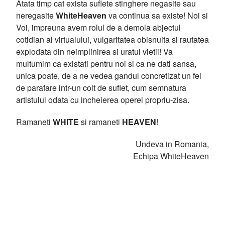
Atata timp cat exista suflete stinghere negasite sau
neregasite
WhiteHeaven
va continua sa existe! Noi si
Voi, impreuna avem rolul de a demola abjectul
cotidian al virtualului, vulgaritatea obisnuita si rautatea
explodata din neimplinirea si uratul vietii! Va
multumim ca existati pentru noi si ca ne dati sansa,
unica poate, de a ne vedea gandul concretizat un fel
de parafare intr-un colt de suflet, cum semnatura
artistului odata cu incheierea operei propriu-zisa.
Ramaneti
WHITE
si ramaneti
HEAVEN
!
Undeva in Romania,
Echipa WhiteHeaven