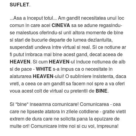
SUFLET
.
...Asa a inceput totul... Am gandit necesitatea unui loc
comun in care acei
CINEVA
sa se adune regasindu-
se maiestuos oferindu-si unii altora momente de bine
si stari de bucurie departe de lumea dezlantuita,
suspendati undeva intre virtual si real. Si ce notiune ar
fi putut imbraca mai bine acest gand, decat aceea de
HEAVEN
. Si cum
HEAVEN
-ul induce notiunea de alb
si de pace -
WHITE
s-a impus ca o necesitate in
alaturarea
HEAVEN
-ului! O subliniere insistenta, daca
vreti, a ceea ce am gandit sa facem noi spre a va oferi
voua acest colt de virtual cu pretentii de
BINE
.
Si "bine" inseamna comunicare! Comunicarea - cea
care ne lipseste atatora in zilele cotidiene - gratie vietii
extrem de dura care ne solicita pana la epuizare de
multe ori! Comunicare intre noi si cu voi, impreuna!