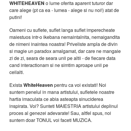
WHITEHEAVEN
o lume oferita aparent tuturor dar
care alege (pt ca ea - lumea - alege si nu noi!) atat de
putini!
Oameni cu suflete, suflet langa suflet imperecheate
maiestuos intr-o ikebana nemaintalnita, nemaigandita
de nimeni inaintea noastra! Priveliste ampla de divin
si magie un paradox amalgamat, dar care ne mangaie
zi de zi, seara de seara unii pe altii - de fiecare data
cand interactionam si ne simtim aproape unii pe
ceilalti.
Exista
WhiteHeaven
pentru ca voi existati! Noi
suntem penelul in mana artistului, sufletele noastre
hartia imaculata ce abia asteapta sinuciderea
inspirata. Voi? Sunteti MAIESTRIA artistului deplinul
proces al genezei adevarate! Sau, altfel spus, noi
suntem doar TONUL voi faceti MUZICA.