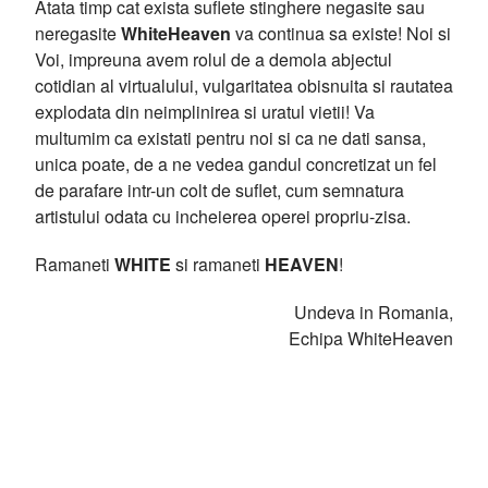
Atata timp cat exista suflete stinghere negasite sau
neregasite
WhiteHeaven
va continua sa existe! Noi si
Voi, impreuna avem rolul de a demola abjectul
cotidian al virtualului, vulgaritatea obisnuita si rautatea
explodata din neimplinirea si uratul vietii! Va
multumim ca existati pentru noi si ca ne dati sansa,
unica poate, de a ne vedea gandul concretizat un fel
de parafare intr-un colt de suflet, cum semnatura
artistului odata cu incheierea operei propriu-zisa.
Ramaneti
WHITE
si ramaneti
HEAVEN
!
Undeva in Romania,
Echipa WhiteHeaven