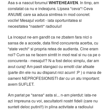
Asa s-a nascut forumul
WHITEHEAVEN
. In timp, am
constatat ca nu e indeajuns. Lipsea "ceva"! Ceva
ANUME care sa aduca simtirea in mod concret:
vocile! Mesajul vorbit - iata oportunitatea si
necesitatea "nasterii" radioului!
La inceput ne-am gandit ca ne zbatem fara nici o
sansa de a accede, data fiind concurenta acerba, cu
"state vechi" si propria retea de audienta. Cine eram
noi? Cum sa ne facem simtit in mod real si nu ca pe o
concurenta - mesajul!? N-a fost deloc simplu, dar am
avut curaj! Am pasit stangaci cu emotii clar afisate
(parte din ele nu au disparut nici acum! :P ) o mana de
oameni NEPROFESIONISTI dar cu un atu important:
avem SUFLET.
Am pariat pe "sansa" asta si... n-am pierdut: iata-ne
azi impreuna cu voi, ascultatorii nostri fideli (care nu
sunteti deloc putini!!) in plina activitate a radioului