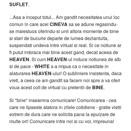
SUFLET
.
...Asa a inceput totul... Am gandit necesitatea unui loc
comun in care acei
CINEVA
sa se adune regasindu-
se maiestuos oferindu-si unii altora momente de bine
si stari de bucurie departe de lumea dezlantuita,
suspendati undeva intre virtual si real. Si ce notiune ar
fi putut imbraca mai bine acest gand, decat aceea de
HEAVEN
. Si cum
HEAVEN
-ul induce notiunea de alb
si de pace -
WHITE
s-a impus ca o necesitate in
alaturarea
HEAVEN
-ului! O subliniere insistenta, daca
vreti, a ceea ce am gandit sa facem noi spre a va oferi
voua acest colt de virtual cu pretentii de
BINE
.
Si "bine" inseamna comunicare! Comunicarea - cea
care ne lipseste atatora in zilele cotidiene - gratie vietii
extrem de dura care ne solicita pana la epuizare de
multe ori! Comunicare intre noi si cu voi, impreuna!