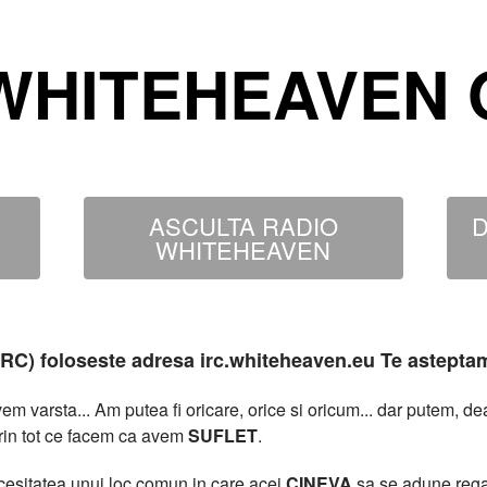
WHITEHEAVEN O
ASCULTA RADIO
D
WHITEHEAVEN
MIRC) foloseste adresa irc.whiteheaven.eu Te astepta
 varsta... Am putea fi oricare, orice si oricum... dar putem, 
rin tot ce facem ca avem
SUFLET
.
necesitatea unui loc comun in care acei
CINEVA
sa se adune rega