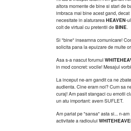
altora momente de bine si stari de bu
imbraca mai bine acest gand, deca
necesitate in alaturarea
HEAVEN
-u
colt de virtual cu pretentii de
BINE
.
Si "bine" inseamna comunicare! Comun
solicita pana la epuizare de multe or
Asa s-a nascut forumul
WHITEHEA
in mod concret: vocile! Mesajul vorbit
La inceput ne-am gandit ca ne zbatem
audienta. Cine eram noi? Cum sa ne 
curaj! Am pasit stangaci cu emotii 
un atu important: avem SUFLET.
Am pariat pe "sansa" asta si... n-am pi
activitate a radioului
WHITEHEAVE