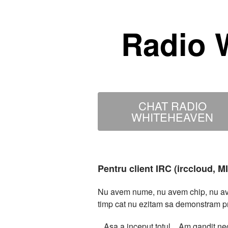
Radio 
CHAT RADIO
WHITEHEAVEN
Pentru client IRC (irccloud, 
Nu avem nume, nu avem chip, nu avem
timp cat nu ezitam sa demonstram p
...Asa a inceput totul... Am gandit 