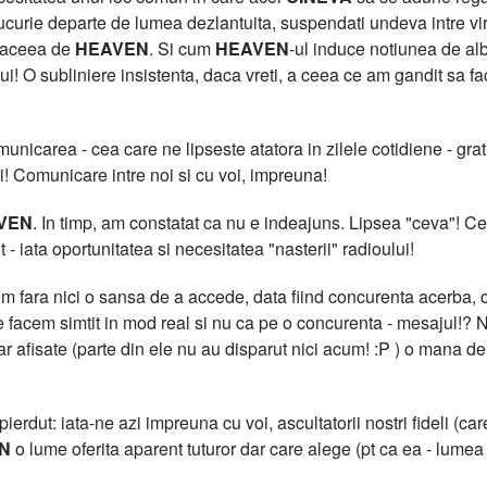
curie departe de lumea dezlantuita, suspendati undeva intre virtua
t aceea de
HEAVEN
. Si cum
HEAVEN
-ul induce notiunea de al
lui! O subliniere insistenta, daca vreti, a ceea ce am gandit sa f
icarea - cea care ne lipseste atatora in zilele cotidiene - grati
i! Comunicare intre noi si cu voi, impreuna!
VEN
. In timp, am constatat ca nu e indeajuns. Lipsea "ceva"!
 - iata oportunitatea si necesitatea "nasterii" radioului!
 fara nici o sansa de a accede, data fiind concurenta acerba, cu
facem simtit in mod real si nu ca pe o concurenta - mesajul!? N
clar afisate (parte din ele nu au disparut nici acum! :P ) o m
erdut: iata-ne azi impreuna cu voi, ascultatorii nostri fideli (care
N
o lume oferita aparent tuturor dar care alege (pt ca ea - lumea -