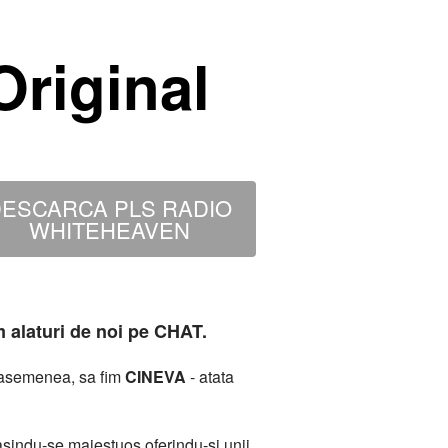
riginal
ESCARCA PLS RADIO
WHITEHEAVEN
m alaturi de noi pe CHAT.
deasemenea, sa fim
CINEVA
- atata
sindu-se maiestuos oferindu-si unii