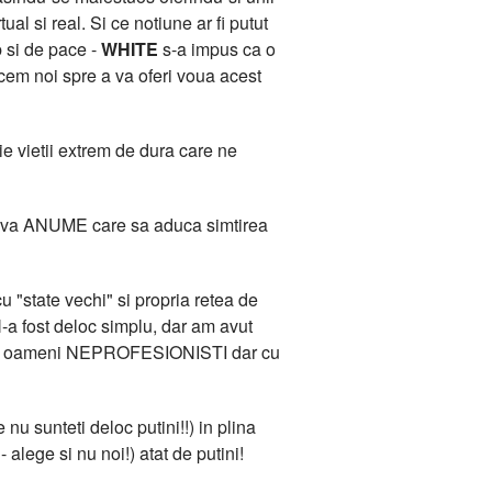
l si real. Si ce notiune ar fi putut
b si de pace -
WHITE
s-a impus ca o
acem noi spre a va oferi voua acest
e vietii extrem de dura care ne
 Ceva ANUME care sa aduca simtirea
 "state vechi" si propria retea de
-a fost deloc simplu, dar am avut
ana de oameni NEPROFESIONISTI dar cu
 nu sunteti deloc putini!!) in plina
 alege si nu noi!) atat de putini!