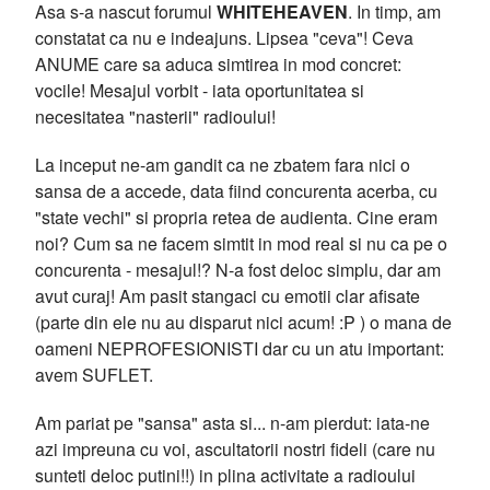
Asa s-a nascut forumul
WHITEHEAVEN
. In timp, am
constatat ca nu e indeajuns. Lipsea "ceva"! Ceva
ANUME care sa aduca simtirea in mod concret:
vocile! Mesajul vorbit - iata oportunitatea si
necesitatea "nasterii" radioului!
La inceput ne-am gandit ca ne zbatem fara nici o
sansa de a accede, data fiind concurenta acerba, cu
"state vechi" si propria retea de audienta. Cine eram
noi? Cum sa ne facem simtit in mod real si nu ca pe o
concurenta - mesajul!? N-a fost deloc simplu, dar am
avut curaj! Am pasit stangaci cu emotii clar afisate
(parte din ele nu au disparut nici acum! :P ) o mana de
oameni NEPROFESIONISTI dar cu un atu important:
avem SUFLET.
Am pariat pe "sansa" asta si... n-am pierdut: iata-ne
azi impreuna cu voi, ascultatorii nostri fideli (care nu
sunteti deloc putini!!) in plina activitate a radioului