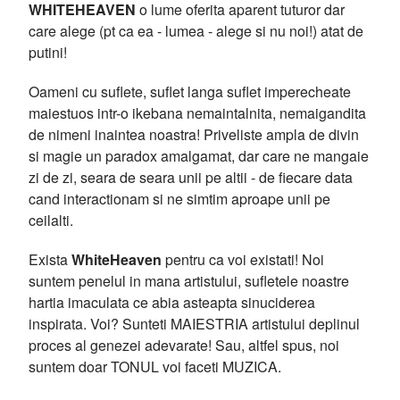
WHITEHEAVEN
o lume oferita aparent tuturor dar
care alege (pt ca ea - lumea - alege si nu noi!) atat de
putini!
Oameni cu suflete, suflet langa suflet imperecheate
maiestuos intr-o ikebana nemaintalnita, nemaigandita
de nimeni inaintea noastra! Priveliste ampla de divin
si magie un paradox amalgamat, dar care ne mangaie
zi de zi, seara de seara unii pe altii - de fiecare data
cand interactionam si ne simtim aproape unii pe
ceilalti.
Exista
WhiteHeaven
pentru ca voi existati! Noi
suntem penelul in mana artistului, sufletele noastre
hartia imaculata ce abia asteapta sinuciderea
inspirata. Voi? Sunteti MAIESTRIA artistului deplinul
proces al genezei adevarate! Sau, altfel spus, noi
suntem doar TONUL voi faceti MUZICA.