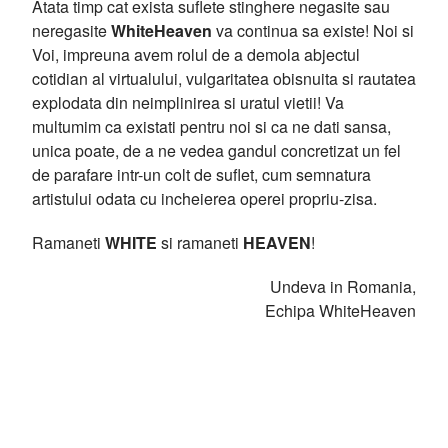
Atata timp cat exista suflete stinghere negasite sau
neregasite
WhiteHeaven
va continua sa existe! Noi si
Voi, impreuna avem rolul de a demola abjectul
cotidian al virtualului, vulgaritatea obisnuita si rautatea
explodata din neimplinirea si uratul vietii! Va
multumim ca existati pentru noi si ca ne dati sansa,
unica poate, de a ne vedea gandul concretizat un fel
de parafare intr-un colt de suflet, cum semnatura
artistului odata cu incheierea operei propriu-zisa.
Ramaneti
WHITE
si ramaneti
HEAVEN
!
Undeva in Romania,
Echipa WhiteHeaven