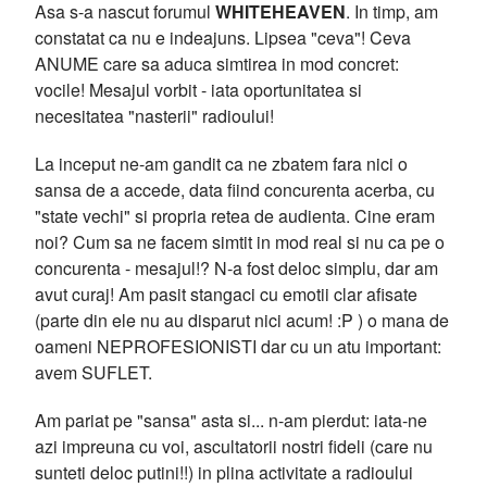
Asa s-a nascut forumul
WHITEHEAVEN
. In timp, am
constatat ca nu e indeajuns. Lipsea "ceva"! Ceva
ANUME care sa aduca simtirea in mod concret:
vocile! Mesajul vorbit - iata oportunitatea si
necesitatea "nasterii" radioului!
La inceput ne-am gandit ca ne zbatem fara nici o
sansa de a accede, data fiind concurenta acerba, cu
"state vechi" si propria retea de audienta. Cine eram
noi? Cum sa ne facem simtit in mod real si nu ca pe o
concurenta - mesajul!? N-a fost deloc simplu, dar am
avut curaj! Am pasit stangaci cu emotii clar afisate
(parte din ele nu au disparut nici acum! :P ) o mana de
oameni NEPROFESIONISTI dar cu un atu important:
avem SUFLET.
Am pariat pe "sansa" asta si... n-am pierdut: iata-ne
azi impreuna cu voi, ascultatorii nostri fideli (care nu
sunteti deloc putini!!) in plina activitate a radioului