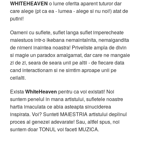
WHITEHEAVEN
o lume oferita aparent tuturor dar
care alege (pt ca ea - lumea - alege si nu noi!) atat de
putini!
Oameni cu suflete, suflet langa suflet imperecheate
maiestuos intr-o ikebana nemaintalnita, nemaigandita
de nimeni inaintea noastra! Priveliste ampla de divin
si magie un paradox amalgamat, dar care ne mangaie
zi de zi, seara de seara unii pe altii - de fiecare data
cand interactionam si ne simtim aproape unii pe
ceilalti.
Exista
WhiteHeaven
pentru ca voi existati! Noi
suntem penelul in mana artistului, sufletele noastre
hartia imaculata ce abia asteapta sinuciderea
inspirata. Voi? Sunteti MAIESTRIA artistului deplinul
proces al genezei adevarate! Sau, altfel spus, noi
suntem doar TONUL voi faceti MUZICA.