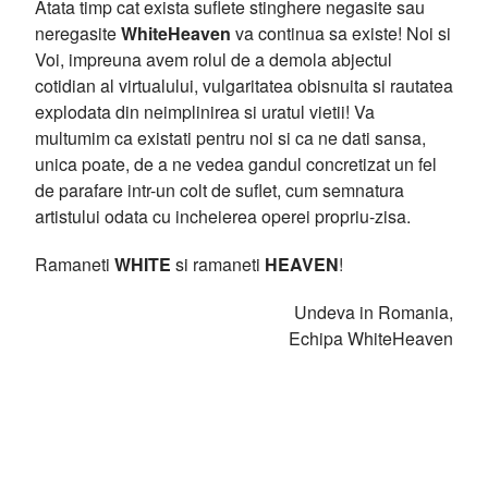
Atata timp cat exista suflete stinghere negasite sau
neregasite
WhiteHeaven
va continua sa existe! Noi si
Voi, impreuna avem rolul de a demola abjectul
cotidian al virtualului, vulgaritatea obisnuita si rautatea
explodata din neimplinirea si uratul vietii! Va
multumim ca existati pentru noi si ca ne dati sansa,
unica poate, de a ne vedea gandul concretizat un fel
de parafare intr-un colt de suflet, cum semnatura
artistului odata cu incheierea operei propriu-zisa.
Ramaneti
WHITE
si ramaneti
HEAVEN
!
Undeva in Romania,
Echipa WhiteHeaven