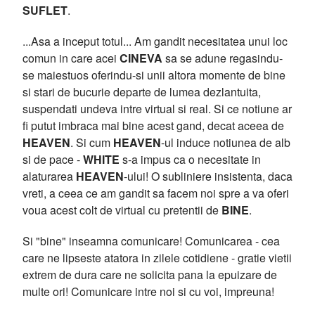
SUFLET
.
...Asa a inceput totul... Am gandit necesitatea unui loc
comun in care acei
CINEVA
sa se adune regasindu-
se maiestuos oferindu-si unii altora momente de bine
si stari de bucurie departe de lumea dezlantuita,
suspendati undeva intre virtual si real. Si ce notiune ar
fi putut imbraca mai bine acest gand, decat aceea de
HEAVEN
. Si cum
HEAVEN
-ul induce notiunea de alb
si de pace -
WHITE
s-a impus ca o necesitate in
alaturarea
HEAVEN
-ului! O subliniere insistenta, daca
vreti, a ceea ce am gandit sa facem noi spre a va oferi
voua acest colt de virtual cu pretentii de
BINE
.
Si "bine" inseamna comunicare! Comunicarea - cea
care ne lipseste atatora in zilele cotidiene - gratie vietii
extrem de dura care ne solicita pana la epuizare de
multe ori! Comunicare intre noi si cu voi, impreuna!