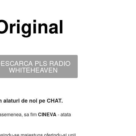
riginal
ESCARCA PLS RADIO
WHITEHEAVEN
m alaturi de noi pe CHAT.
deasemenea, sa fim
CINEVA
- atata
sindu-se maiestuos oferindu-si unii