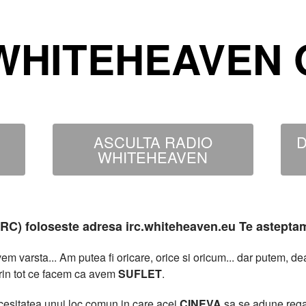
WHITEHEAVEN O
ASCULTA RADIO
D
WHITEHEAVEN
MIRC) foloseste adresa irc.whiteheaven.eu Te astepta
 varsta... Am putea fi oricare, orice si oricum... dar putem, 
rin tot ce facem ca avem
SUFLET
.
necesitatea unui loc comun in care acei
CINEVA
sa se adune rega