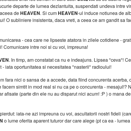
curie departe de lumea dezlantuita, suspendati undeva intre virtua
t aceea de
HEAVEN
. Si cum
HEAVEN
-ul induce notiunea de al
lui! O subliniere insistenta, daca vreti, a ceea ce am gandit sa f
icarea - cea care ne lipseste atatora in zilele cotidiene - grati
i! Comunicare intre noi si cu voi, impreuna!
VEN
. In timp, am constatat ca nu e indeajuns. Lipsea "ceva"!
 - iata oportunitatea si necesitatea "nasterii" radioului!
 fara nici o sansa de a accede, data fiind concurenta acerba, cu
facem simtit in mod real si nu ca pe o concurenta - mesajul!? N
clar afisate (parte din ele nu au disparut nici acum! :P ) o m
erdut: iata-ne azi impreuna cu voi, ascultatorii nostri fideli (care
N
o lume oferita aparent tuturor dar care alege (pt ca ea - lumea -