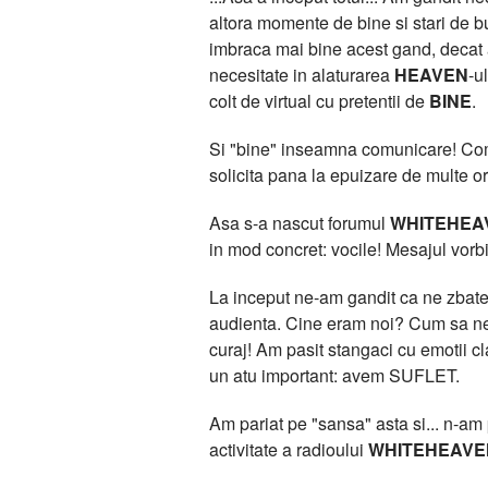
altora momente de bine si stari de bu
imbraca mai bine acest gand, deca
necesitate in alaturarea
HEAVEN
-u
colt de virtual cu pretentii de
BINE
.
Si "bine" inseamna comunicare! Comun
solicita pana la epuizare de multe or
Asa s-a nascut forumul
WHITEHEA
in mod concret: vocile! Mesajul vorbit
La inceput ne-am gandit ca ne zbatem
audienta. Cine eram noi? Cum sa ne 
curaj! Am pasit stangaci cu emotii 
un atu important: avem SUFLET.
Am pariat pe "sansa" asta si... n-am pi
activitate a radioului
WHITEHEAVE