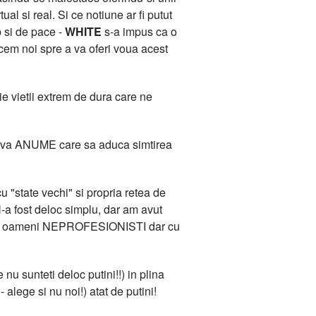
l si real. Si ce notiune ar fi putut
b si de pace -
WHITE
s-a impus ca o
acem noi spre a va oferi voua acest
e vietii extrem de dura care ne
 Ceva ANUME care sa aduca simtirea
 "state vechi" si propria retea de
-a fost deloc simplu, dar am avut
ana de oameni NEPROFESIONISTI dar cu
 nu sunteti deloc putini!!) in plina
 alege si nu noi!) atat de putini!