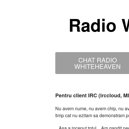
Radio 
CHAT RADIO
WHITEHEAVEN
Pentru client IRC (irccloud, 
Nu avem nume, nu avem chip, nu avem
timp cat nu ezitam sa demonstram p
...Asa a inceput totul... Am gandit 