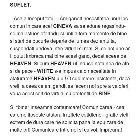
SUFLET
.
...Asa a inceput totul... Am gandit necesitatea unui loc
comun in care acei
CINEVA
sa se adune regasindu-
se maiestuos oferindu-si unii altora momente de bine
si stari de bucurie departe de lumea dezlantuita,
suspendati undeva intre virtual si real. Si ce notiune ar
fi putut imbraca mai bine acest gand, decat aceea de
HEAVEN
. Si cum
HEAVEN
-ul induce notiunea de alb
si de pace -
WHITE
s-a impus ca o necesitate in
alaturarea
HEAVEN
-ului! O subliniere insistenta, daca
vreti, a ceea ce am gandit sa facem noi spre a va oferi
voua acest colt de virtual cu pretentii de
BINE
.
Si "bine" inseamna comunicare! Comunicarea - cea
care ne lipseste atatora in zilele cotidiene - gratie vietii
extrem de dura care ne solicita pana la epuizare de
multe ori! Comunicare intre noi si cu voi, impreuna!