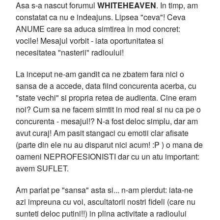
Asa s-a nascut forumul
WHITEHEAVEN
. In timp, am
constatat ca nu e indeajuns. Lipsea "ceva"! Ceva
ANUME care sa aduca simtirea in mod concret:
vocile! Mesajul vorbit - iata oportunitatea si
necesitatea "nasterii" radioului!
La inceput ne-am gandit ca ne zbatem fara nici o
sansa de a accede, data fiind concurenta acerba, cu
"state vechi" si propria retea de audienta. Cine eram
noi? Cum sa ne facem simtit in mod real si nu ca pe o
concurenta - mesajul!? N-a fost deloc simplu, dar am
avut curaj! Am pasit stangaci cu emotii clar afisate
(parte din ele nu au disparut nici acum! :P ) o mana de
oameni NEPROFESIONISTI dar cu un atu important:
avem SUFLET.
Am pariat pe "sansa" asta si... n-am pierdut: iata-ne
azi impreuna cu voi, ascultatorii nostri fideli (care nu
sunteti deloc putini!!) in plina activitate a radioului