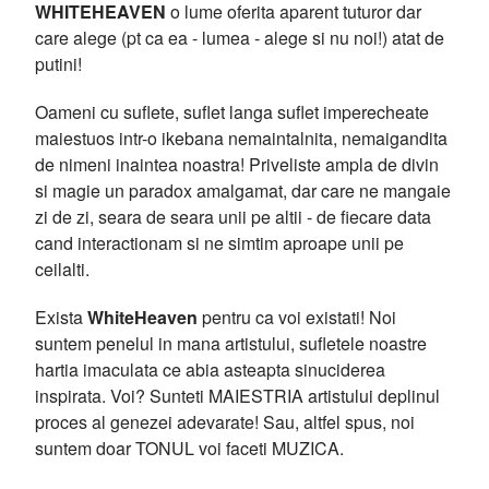
WHITEHEAVEN
o lume oferita aparent tuturor dar
care alege (pt ca ea - lumea - alege si nu noi!) atat de
putini!
Oameni cu suflete, suflet langa suflet imperecheate
maiestuos intr-o ikebana nemaintalnita, nemaigandita
de nimeni inaintea noastra! Priveliste ampla de divin
si magie un paradox amalgamat, dar care ne mangaie
zi de zi, seara de seara unii pe altii - de fiecare data
cand interactionam si ne simtim aproape unii pe
ceilalti.
Exista
WhiteHeaven
pentru ca voi existati! Noi
suntem penelul in mana artistului, sufletele noastre
hartia imaculata ce abia asteapta sinuciderea
inspirata. Voi? Sunteti MAIESTRIA artistului deplinul
proces al genezei adevarate! Sau, altfel spus, noi
suntem doar TONUL voi faceti MUZICA.