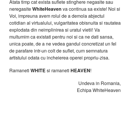
Atata timp cat exista suflete stinghere negasite sau
neregasite
WhiteHeaven
va continua sa existe! Noi si
Voi, impreuna avem rolul de a demola abjectul
cotidian al virtualului, vulgaritatea obisnuita si rautatea
explodata din neimplinirea si uratul vietii! Va
multumim ca existati pentru noi si ca ne dati sansa,
unica poate, de a ne vedea gandul concretizat un fel
de parafare intr-un colt de suflet, cum semnatura
artistului odata cu incheierea operei propriu-zisa.
Ramaneti
WHITE
si ramaneti
HEAVEN
!
Undeva in Romania,
Echipa WhiteHeaven