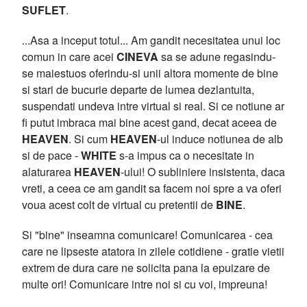
SUFLET
.
...Asa a inceput totul... Am gandit necesitatea unui loc
comun in care acei
CINEVA
sa se adune regasindu-
se maiestuos oferindu-si unii altora momente de bine
si stari de bucurie departe de lumea dezlantuita,
suspendati undeva intre virtual si real. Si ce notiune ar
fi putut imbraca mai bine acest gand, decat aceea de
HEAVEN
. Si cum
HEAVEN
-ul induce notiunea de alb
si de pace -
WHITE
s-a impus ca o necesitate in
alaturarea
HEAVEN
-ului! O subliniere insistenta, daca
vreti, a ceea ce am gandit sa facem noi spre a va oferi
voua acest colt de virtual cu pretentii de
BINE
.
Si "bine" inseamna comunicare! Comunicarea - cea
care ne lipseste atatora in zilele cotidiene - gratie vietii
extrem de dura care ne solicita pana la epuizare de
multe ori! Comunicare intre noi si cu voi, impreuna!