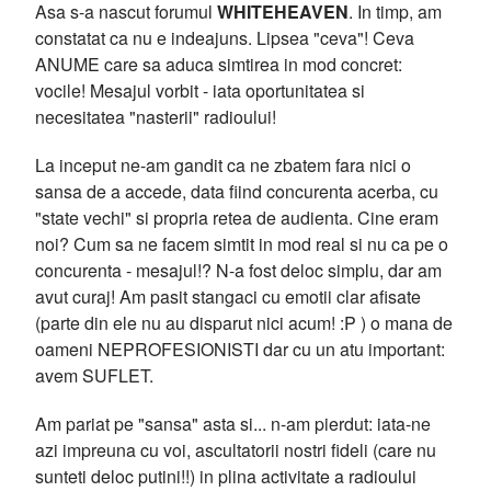
Asa s-a nascut forumul
WHITEHEAVEN
. In timp, am
constatat ca nu e indeajuns. Lipsea "ceva"! Ceva
ANUME care sa aduca simtirea in mod concret:
vocile! Mesajul vorbit - iata oportunitatea si
necesitatea "nasterii" radioului!
La inceput ne-am gandit ca ne zbatem fara nici o
sansa de a accede, data fiind concurenta acerba, cu
"state vechi" si propria retea de audienta. Cine eram
noi? Cum sa ne facem simtit in mod real si nu ca pe o
concurenta - mesajul!? N-a fost deloc simplu, dar am
avut curaj! Am pasit stangaci cu emotii clar afisate
(parte din ele nu au disparut nici acum! :P ) o mana de
oameni NEPROFESIONISTI dar cu un atu important:
avem SUFLET.
Am pariat pe "sansa" asta si... n-am pierdut: iata-ne
azi impreuna cu voi, ascultatorii nostri fideli (care nu
sunteti deloc putini!!) in plina activitate a radioului