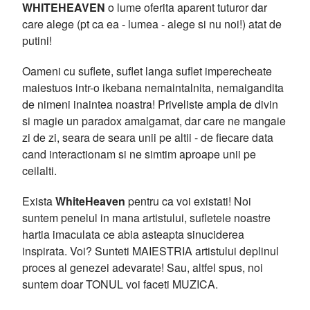
WHITEHEAVEN
o lume oferita aparent tuturor dar
care alege (pt ca ea - lumea - alege si nu noi!) atat de
putini!
Oameni cu suflete, suflet langa suflet imperecheate
maiestuos intr-o ikebana nemaintalnita, nemaigandita
de nimeni inaintea noastra! Priveliste ampla de divin
si magie un paradox amalgamat, dar care ne mangaie
zi de zi, seara de seara unii pe altii - de fiecare data
cand interactionam si ne simtim aproape unii pe
ceilalti.
Exista
WhiteHeaven
pentru ca voi existati! Noi
suntem penelul in mana artistului, sufletele noastre
hartia imaculata ce abia asteapta sinuciderea
inspirata. Voi? Sunteti MAIESTRIA artistului deplinul
proces al genezei adevarate! Sau, altfel spus, noi
suntem doar TONUL voi faceti MUZICA.