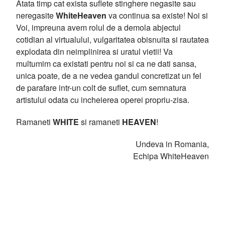
Atata timp cat exista suflete stinghere negasite sau
neregasite
WhiteHeaven
va continua sa existe! Noi si
Voi, impreuna avem rolul de a demola abjectul
cotidian al virtualului, vulgaritatea obisnuita si rautatea
explodata din neimplinirea si uratul vietii! Va
multumim ca existati pentru noi si ca ne dati sansa,
unica poate, de a ne vedea gandul concretizat un fel
de parafare intr-un colt de suflet, cum semnatura
artistului odata cu incheierea operei propriu-zisa.
Ramaneti
WHITE
si ramaneti
HEAVEN
!
Undeva in Romania,
Echipa WhiteHeaven