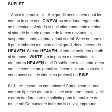
SUFLET
.
...Asa a inceput totul... Am gandit necesitatea unui loc
comun in care acei
CINEVA
sa se adune regasindu-
se maiestuos oferindu-si unii altora momente de bine
si stari de bucurie departe de lumea dezlantuita,
suspendati undeva intre virtual si real. Si ce notiune ar
fi putut imbraca mai bine acest gand, decat aceea de
HEAVEN
. Si cum
HEAVEN
-ul induce notiunea de alb
si de pace -
WHITE
s-a impus ca o necesitate in
alaturarea
HEAVEN
-ului! O subliniere insistenta, daca
vreti, a ceea ce am gandit sa facem noi spre a va oferi
voua acest colt de virtual cu pretentii de
BINE
.
Si "bine" inseamna comunicare! Comunicarea - cea
care ne lipseste atatora in zilele cotidiene - gratie vietii
extrem de dura care ne solicita pana la epuizare de
multe ori! Comunicare intre noi si cu voi, impreuna!