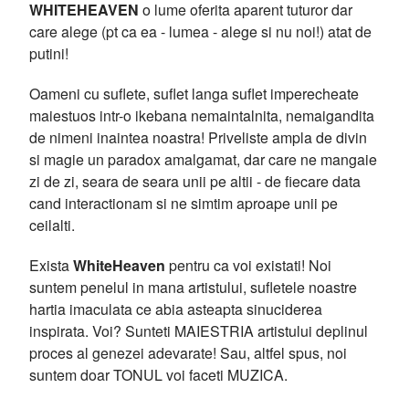
WHITEHEAVEN
o lume oferita aparent tuturor dar
care alege (pt ca ea - lumea - alege si nu noi!) atat de
putini!
Oameni cu suflete, suflet langa suflet imperecheate
maiestuos intr-o ikebana nemaintalnita, nemaigandita
de nimeni inaintea noastra! Priveliste ampla de divin
si magie un paradox amalgamat, dar care ne mangaie
zi de zi, seara de seara unii pe altii - de fiecare data
cand interactionam si ne simtim aproape unii pe
ceilalti.
Exista
WhiteHeaven
pentru ca voi existati! Noi
suntem penelul in mana artistului, sufletele noastre
hartia imaculata ce abia asteapta sinuciderea
inspirata. Voi? Sunteti MAIESTRIA artistului deplinul
proces al genezei adevarate! Sau, altfel spus, noi
suntem doar TONUL voi faceti MUZICA.