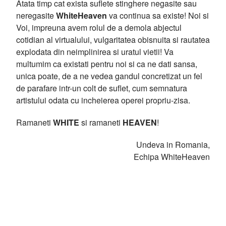
Atata timp cat exista suflete stinghere negasite sau
neregasite
WhiteHeaven
va continua sa existe! Noi si
Voi, impreuna avem rolul de a demola abjectul
cotidian al virtualului, vulgaritatea obisnuita si rautatea
explodata din neimplinirea si uratul vietii! Va
multumim ca existati pentru noi si ca ne dati sansa,
unica poate, de a ne vedea gandul concretizat un fel
de parafare intr-un colt de suflet, cum semnatura
artistului odata cu incheierea operei propriu-zisa.
Ramaneti
WHITE
si ramaneti
HEAVEN
!
Undeva in Romania,
Echipa WhiteHeaven