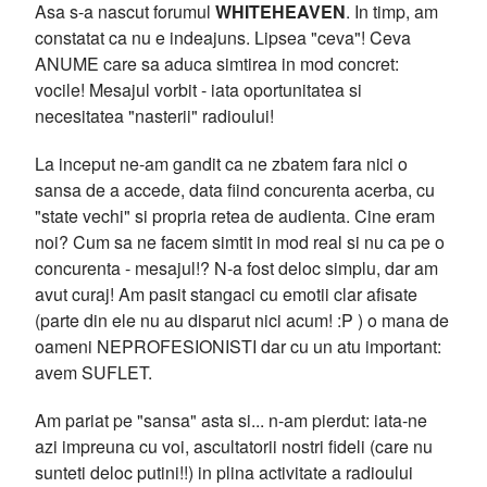
Asa s-a nascut forumul
WHITEHEAVEN
. In timp, am
constatat ca nu e indeajuns. Lipsea "ceva"! Ceva
ANUME care sa aduca simtirea in mod concret:
vocile! Mesajul vorbit - iata oportunitatea si
necesitatea "nasterii" radioului!
La inceput ne-am gandit ca ne zbatem fara nici o
sansa de a accede, data fiind concurenta acerba, cu
"state vechi" si propria retea de audienta. Cine eram
noi? Cum sa ne facem simtit in mod real si nu ca pe o
concurenta - mesajul!? N-a fost deloc simplu, dar am
avut curaj! Am pasit stangaci cu emotii clar afisate
(parte din ele nu au disparut nici acum! :P ) o mana de
oameni NEPROFESIONISTI dar cu un atu important:
avem SUFLET.
Am pariat pe "sansa" asta si... n-am pierdut: iata-ne
azi impreuna cu voi, ascultatorii nostri fideli (care nu
sunteti deloc putini!!) in plina activitate a radioului