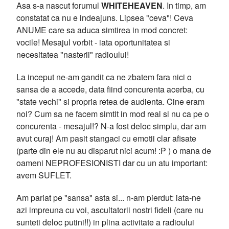
Asa s-a nascut forumul
WHITEHEAVEN
. In timp, am
constatat ca nu e indeajuns. Lipsea "ceva"! Ceva
ANUME care sa aduca simtirea in mod concret:
vocile! Mesajul vorbit - iata oportunitatea si
necesitatea "nasterii" radioului!
La inceput ne-am gandit ca ne zbatem fara nici o
sansa de a accede, data fiind concurenta acerba, cu
"state vechi" si propria retea de audienta. Cine eram
noi? Cum sa ne facem simtit in mod real si nu ca pe o
concurenta - mesajul!? N-a fost deloc simplu, dar am
avut curaj! Am pasit stangaci cu emotii clar afisate
(parte din ele nu au disparut nici acum! :P ) o mana de
oameni NEPROFESIONISTI dar cu un atu important:
avem SUFLET.
Am pariat pe "sansa" asta si... n-am pierdut: iata-ne
azi impreuna cu voi, ascultatorii nostri fideli (care nu
sunteti deloc putini!!) in plina activitate a radioului