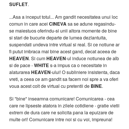
SUFLET
.
...Asa a inceput totul... Am gandit necesitatea unui loc
comun in care acei
CINEVA
sa se adune regasindu-
se maiestuos oferindu-si unii altora momente de bine
si stari de bucurie departe de lumea dezlantuita,
suspendati undeva intre virtual si real. Si ce notiune ar
fi putut imbraca mai bine acest gand, decat aceea de
HEAVEN
. Si cum
HEAVEN
-ul induce notiunea de alb
si de pace -
WHITE
s-a impus ca o necesitate in
alaturarea
HEAVEN
-ului! O subliniere insistenta, daca
vreti, a ceea ce am gandit sa facem noi spre a va oferi
voua acest colt de virtual cu pretentii de
BINE
.
Si "bine" inseamna comunicare! Comunicarea - cea
care ne lipseste atatora in zilele cotidiene - gratie vietii
extrem de dura care ne solicita pana la epuizare de
multe ori! Comunicare intre noi si cu voi, impreuna!