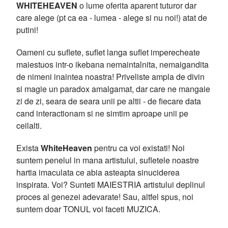
WHITEHEAVEN
o lume oferita aparent tuturor dar
care alege (pt ca ea - lumea - alege si nu noi!) atat de
putini!
Oameni cu suflete, suflet langa suflet imperecheate
maiestuos intr-o ikebana nemaintalnita, nemaigandita
de nimeni inaintea noastra! Priveliste ampla de divin
si magie un paradox amalgamat, dar care ne mangaie
zi de zi, seara de seara unii pe altii - de fiecare data
cand interactionam si ne simtim aproape unii pe
ceilalti.
Exista
WhiteHeaven
pentru ca voi existati! Noi
suntem penelul in mana artistului, sufletele noastre
hartia imaculata ce abia asteapta sinuciderea
inspirata. Voi? Sunteti MAIESTRIA artistului deplinul
proces al genezei adevarate! Sau, altfel spus, noi
suntem doar TONUL voi faceti MUZICA.