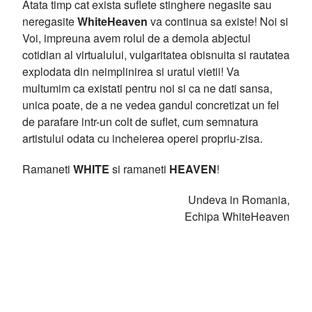
Atata timp cat exista suflete stinghere negasite sau
neregasite
WhiteHeaven
va continua sa existe! Noi si
Voi, impreuna avem rolul de a demola abjectul
cotidian al virtualului, vulgaritatea obisnuita si rautatea
explodata din neimplinirea si uratul vietii! Va
multumim ca existati pentru noi si ca ne dati sansa,
unica poate, de a ne vedea gandul concretizat un fel
de parafare intr-un colt de suflet, cum semnatura
artistului odata cu incheierea operei propriu-zisa.
Ramaneti
WHITE
si ramaneti
HEAVEN
!
Undeva in Romania,
Echipa WhiteHeaven