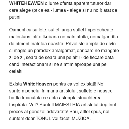
WHITEHEAVEN
o lume oferita aparent tuturor dar
care alege (pt ca ea - lumea - alege si nu noi!) atat de
putini!
Oameni cu suflete, suflet langa suflet imperecheate
maiestuos intr-o ikebana nemaintalnita, nemaigandita
de nimeni inaintea noastra! Priveliste ampla de divin
si magie un paradox amalgamat, dar care ne mangaie
zi de zi, seara de seara unii pe altii - de fiecare data
cand interactionam si ne simtim aproape unii pe
ceilalti.
Exista
WhiteHeaven
pentru ca voi existati! Noi
suntem penelul in mana artistului, sufletele noastre
hartia imaculata ce abia asteapta sinuciderea
inspirata. Voi? Sunteti MAIESTRIA artistului deplinul
proces al genezei adevarate! Sau, altfel spus, noi
suntem doar TONUL voi faceti MUZICA.