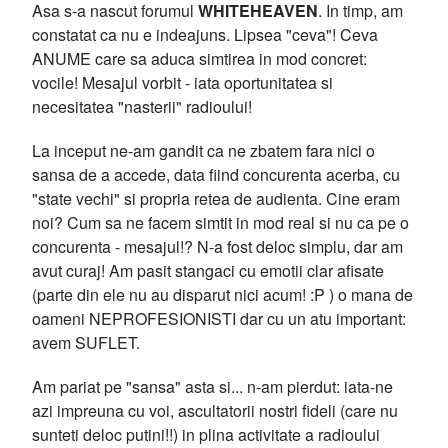
Asa s-a nascut forumul
WHITEHEAVEN
. In timp, am
constatat ca nu e indeajuns. Lipsea "ceva"! Ceva
ANUME care sa aduca simtirea in mod concret:
vocile! Mesajul vorbit - iata oportunitatea si
necesitatea "nasterii" radioului!
La inceput ne-am gandit ca ne zbatem fara nici o
sansa de a accede, data fiind concurenta acerba, cu
"state vechi" si propria retea de audienta. Cine eram
noi? Cum sa ne facem simtit in mod real si nu ca pe o
concurenta - mesajul!? N-a fost deloc simplu, dar am
avut curaj! Am pasit stangaci cu emotii clar afisate
(parte din ele nu au disparut nici acum! :P ) o mana de
oameni NEPROFESIONISTI dar cu un atu important:
avem SUFLET.
Am pariat pe "sansa" asta si... n-am pierdut: iata-ne
azi impreuna cu voi, ascultatorii nostri fideli (care nu
sunteti deloc putini!!) in plina activitate a radioului