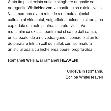
Atata timp cat exista suflete stinghere negasite sau
neregasite
WhiteHeaven
va continua sa existe! Noi si
Voi, impreuna avem rolul de a demola abjectul
cotidian al virtualului, vulgaritatea obisnuita si rautatea
explodata din neimplinirea si uratul vietii! Va
multumim ca existati pentru noi si ca ne dati sansa,
unica poate, de a ne vedea gandul concretizat un fel
de parafare intr-un colt de suflet, cum semnatura
artistului odata cu incheierea operei propriu-zisa.
Ramaneti
WHITE
si ramaneti
HEAVEN
!
Undeva in Romania,
Echipa WhiteHeaven