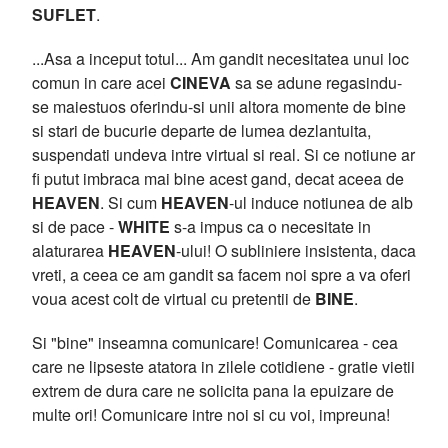
SUFLET
.
...Asa a inceput totul... Am gandit necesitatea unui loc
comun in care acei
CINEVA
sa se adune regasindu-
se maiestuos oferindu-si unii altora momente de bine
si stari de bucurie departe de lumea dezlantuita,
suspendati undeva intre virtual si real. Si ce notiune ar
fi putut imbraca mai bine acest gand, decat aceea de
HEAVEN
. Si cum
HEAVEN
-ul induce notiunea de alb
si de pace -
WHITE
s-a impus ca o necesitate in
alaturarea
HEAVEN
-ului! O subliniere insistenta, daca
vreti, a ceea ce am gandit sa facem noi spre a va oferi
voua acest colt de virtual cu pretentii de
BINE
.
Si "bine" inseamna comunicare! Comunicarea - cea
care ne lipseste atatora in zilele cotidiene - gratie vietii
extrem de dura care ne solicita pana la epuizare de
multe ori! Comunicare intre noi si cu voi, impreuna!