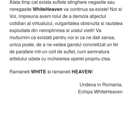
Atata timp cat exista suflete stinghere negasite sau
neregasite
WhiteHeaven
va continua sa existe! Noi si
Voi, impreuna avem rolul de a demola abjectul
cotidian al virtualului, vulgaritatea obisnuita si rautatea
explodata din neimplinirea si uratul vietii! Va
multumim ca existati pentru noi si ca ne dati sansa,
unica poate, de a ne vedea gandul concretizat un fel
de parafare intr-un colt de suflet, cum semnatura
artistului odata cu incheierea operei propriu-zisa.
Ramaneti
WHITE
si ramaneti
HEAVEN
!
Undeva in Romania,
Echipa WhiteHeaven