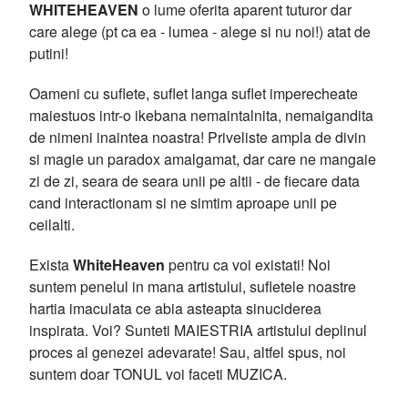
WHITEHEAVEN
o lume oferita aparent tuturor dar
care alege (pt ca ea - lumea - alege si nu noi!) atat de
putini!
Oameni cu suflete, suflet langa suflet imperecheate
maiestuos intr-o ikebana nemaintalnita, nemaigandita
de nimeni inaintea noastra! Priveliste ampla de divin
si magie un paradox amalgamat, dar care ne mangaie
zi de zi, seara de seara unii pe altii - de fiecare data
cand interactionam si ne simtim aproape unii pe
ceilalti.
Exista
WhiteHeaven
pentru ca voi existati! Noi
suntem penelul in mana artistului, sufletele noastre
hartia imaculata ce abia asteapta sinuciderea
inspirata. Voi? Sunteti MAIESTRIA artistului deplinul
proces al genezei adevarate! Sau, altfel spus, noi
suntem doar TONUL voi faceti MUZICA.