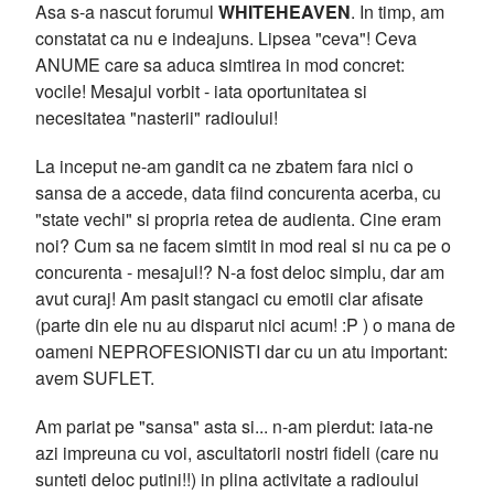
Asa s-a nascut forumul
WHITEHEAVEN
. In timp, am
constatat ca nu e indeajuns. Lipsea "ceva"! Ceva
ANUME care sa aduca simtirea in mod concret:
vocile! Mesajul vorbit - iata oportunitatea si
necesitatea "nasterii" radioului!
La inceput ne-am gandit ca ne zbatem fara nici o
sansa de a accede, data fiind concurenta acerba, cu
"state vechi" si propria retea de audienta. Cine eram
noi? Cum sa ne facem simtit in mod real si nu ca pe o
concurenta - mesajul!? N-a fost deloc simplu, dar am
avut curaj! Am pasit stangaci cu emotii clar afisate
(parte din ele nu au disparut nici acum! :P ) o mana de
oameni NEPROFESIONISTI dar cu un atu important:
avem SUFLET.
Am pariat pe "sansa" asta si... n-am pierdut: iata-ne
azi impreuna cu voi, ascultatorii nostri fideli (care nu
sunteti deloc putini!!) in plina activitate a radioului