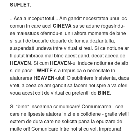
SUFLET
.
...Asa a inceput totul... Am gandit necesitatea unui loc
comun in care acei
CINEVA
sa se adune regasindu-
se maiestuos oferindu-si unii altora momente de bine
si stari de bucurie departe de lumea dezlantuita,
suspendati undeva intre virtual si real. Si ce notiune ar
fi putut imbraca mai bine acest gand, decat aceea de
HEAVEN
. Si cum
HEAVEN
-ul induce notiunea de alb
si de pace -
WHITE
s-a impus ca o necesitate in
alaturarea
HEAVEN
-ului! O subliniere insistenta, daca
vreti, a ceea ce am gandit sa facem noi spre a va oferi
voua acest colt de virtual cu pretentii de
BINE
.
Si "bine" inseamna comunicare! Comunicarea - cea
care ne lipseste atatora in zilele cotidiene - gratie vietii
extrem de dura care ne solicita pana la epuizare de
multe ori! Comunicare intre noi si cu voi, impreuna!