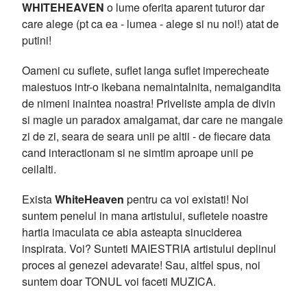
WHITEHEAVEN
o lume oferita aparent tuturor dar
care alege (pt ca ea - lumea - alege si nu noi!) atat de
putini!
Oameni cu suflete, suflet langa suflet imperecheate
maiestuos intr-o ikebana nemaintalnita, nemaigandita
de nimeni inaintea noastra! Priveliste ampla de divin
si magie un paradox amalgamat, dar care ne mangaie
zi de zi, seara de seara unii pe altii - de fiecare data
cand interactionam si ne simtim aproape unii pe
ceilalti.
Exista
WhiteHeaven
pentru ca voi existati! Noi
suntem penelul in mana artistului, sufletele noastre
hartia imaculata ce abia asteapta sinuciderea
inspirata. Voi? Sunteti MAIESTRIA artistului deplinul
proces al genezei adevarate! Sau, altfel spus, noi
suntem doar TONUL voi faceti MUZICA.