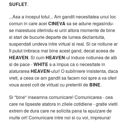
SUFLET
.
...Asa a inceput totul... Am gandit necesitatea unui loc
comun in care acei
CINEVA
sa se adune regasindu-
se maiestuos oferindu-si unii altora momente de bine
si stari de bucurie departe de lumea dezlantuita,
suspendati undeva intre virtual si real. Si ce notiune ar
fi putut imbraca mai bine acest gand, decat aceea de
HEAVEN
. Si cum
HEAVEN
-ul induce notiunea de alb
si de pace -
WHITE
s-a impus ca o necesitate in
alaturarea
HEAVEN
-ului! O subliniere insistenta, daca
vreti, a ceea ce am gandit sa facem noi spre a va oferi
voua acest colt de virtual cu pretentii de
BINE
.
Si "bine" inseamna comunicare! Comunicarea - cea
care ne lipseste atatora in zilele cotidiene - gratie vietii
extrem de dura care ne solicita pana la epuizare de
multe ori! Comunicare intre noi si cu voi, impreuna!