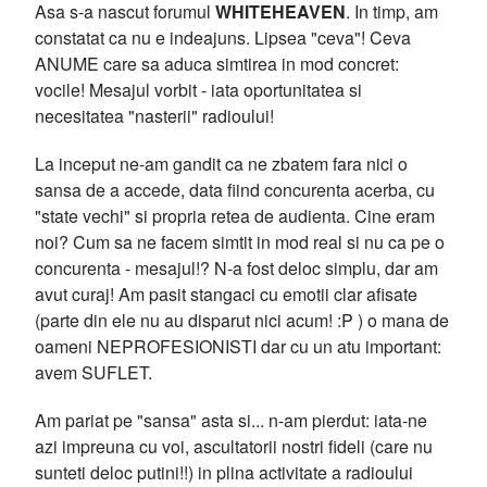
Asa s-a nascut forumul
WHITEHEAVEN
. In timp, am
constatat ca nu e indeajuns. Lipsea "ceva"! Ceva
ANUME care sa aduca simtirea in mod concret:
vocile! Mesajul vorbit - iata oportunitatea si
necesitatea "nasterii" radioului!
La inceput ne-am gandit ca ne zbatem fara nici o
sansa de a accede, data fiind concurenta acerba, cu
"state vechi" si propria retea de audienta. Cine eram
noi? Cum sa ne facem simtit in mod real si nu ca pe o
concurenta - mesajul!? N-a fost deloc simplu, dar am
avut curaj! Am pasit stangaci cu emotii clar afisate
(parte din ele nu au disparut nici acum! :P ) o mana de
oameni NEPROFESIONISTI dar cu un atu important:
avem SUFLET.
Am pariat pe "sansa" asta si... n-am pierdut: iata-ne
azi impreuna cu voi, ascultatorii nostri fideli (care nu
sunteti deloc putini!!) in plina activitate a radioului