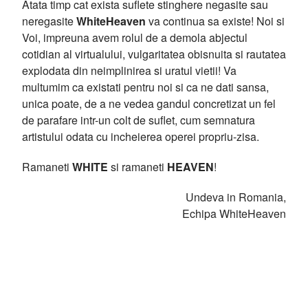
Atata timp cat exista suflete stinghere negasite sau
neregasite
WhiteHeaven
va continua sa existe! Noi si
Voi, impreuna avem rolul de a demola abjectul
cotidian al virtualului, vulgaritatea obisnuita si rautatea
explodata din neimplinirea si uratul vietii! Va
multumim ca existati pentru noi si ca ne dati sansa,
unica poate, de a ne vedea gandul concretizat un fel
de parafare intr-un colt de suflet, cum semnatura
artistului odata cu incheierea operei propriu-zisa.
Ramaneti
WHITE
si ramaneti
HEAVEN
!
Undeva in Romania,
Echipa WhiteHeaven