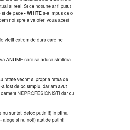
l si real. Si ce notiune ar fi putut
b si de pace -
WHITE
s-a impus ca o
acem noi spre a va oferi voua acest
e vietii extrem de dura care ne
 Ceva ANUME care sa aduca simtirea
 "state vechi" si propria retea de
-a fost deloc simplu, dar am avut
ana de oameni NEPROFESIONISTI dar cu
 nu sunteti deloc putini!!) in plina
 alege si nu noi!) atat de putini!