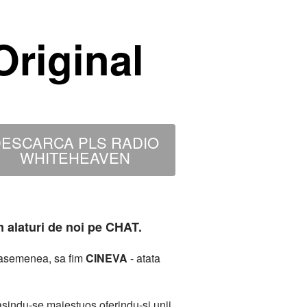
riginal
ESCARCA PLS RADIO
WHITEHEAVEN
m alaturi de noi pe CHAT.
deasemenea, sa fim
CINEVA
- atata
sindu-se maiestuos oferindu-si unii