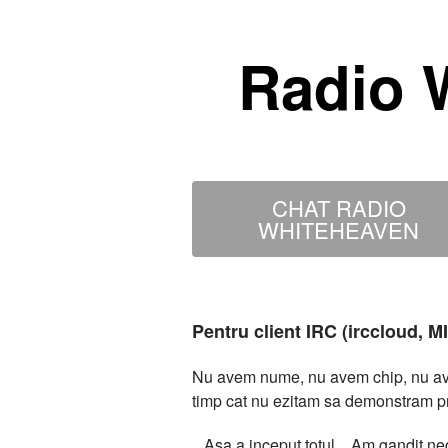
Radio 
CHAT RADIO
WHITEHEAVEN
Pentru client IRC (irccloud, 
Nu avem nume, nu avem chip, nu avem
timp cat nu ezitam sa demonstram p
...Asa a inceput totul... Am gandit 