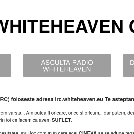
WHITEHEAVEN O
ASCULTA RADIO
D
WHITEHEAVEN
MIRC) foloseste adresa irc.whiteheaven.eu Te astepta
 varsta... Am putea fi oricare, orice si oricum... dar putem, 
rin tot ce facem ca avem
SUFLET
.
necesitatea unui loc comun in care acei
CINEVA
sa se adune rega