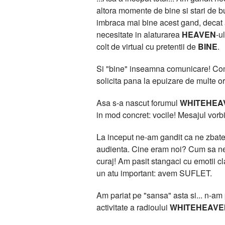
altora momente de bine si stari de bu
imbraca mai bine acest gand, deca
necesitate in alaturarea
HEAVEN
-u
colt de virtual cu pretentii de
BINE
.
Si "bine" inseamna comunicare! Comun
solicita pana la epuizare de multe or
Asa s-a nascut forumul
WHITEHEA
in mod concret: vocile! Mesajul vorbit
La inceput ne-am gandit ca ne zbatem
audienta. Cine eram noi? Cum sa ne 
curaj! Am pasit stangaci cu emotii 
un atu important: avem SUFLET.
Am pariat pe "sansa" asta si... n-am pi
activitate a radioului
WHITEHEAVE