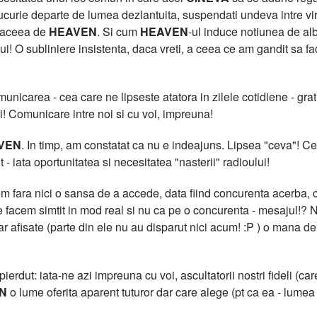
curie departe de lumea dezlantuita, suspendati undeva intre virtua
t aceea de
HEAVEN
. Si cum
HEAVEN
-ul induce notiunea de al
lui! O subliniere insistenta, daca vreti, a ceea ce am gandit sa f
icarea - cea care ne lipseste atatora in zilele cotidiene - grati
i! Comunicare intre noi si cu voi, impreuna!
VEN
. In timp, am constatat ca nu e indeajuns. Lipsea "ceva"!
 - iata oportunitatea si necesitatea "nasterii" radioului!
 fara nici o sansa de a accede, data fiind concurenta acerba, cu
facem simtit in mod real si nu ca pe o concurenta - mesajul!? N
clar afisate (parte din ele nu au disparut nici acum! :P ) o m
erdut: iata-ne azi impreuna cu voi, ascultatorii nostri fideli (care
N
o lume oferita aparent tuturor dar care alege (pt ca ea - lumea -