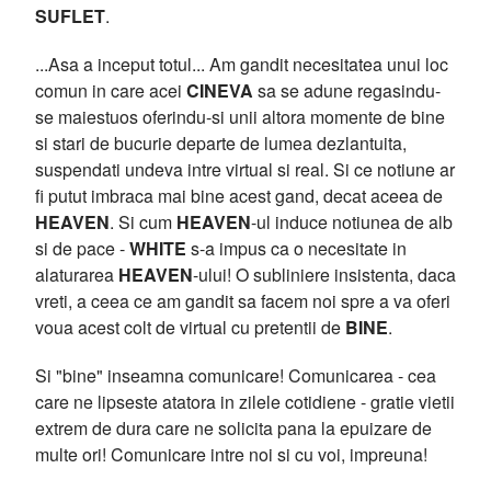
SUFLET
.
...Asa a inceput totul... Am gandit necesitatea unui loc
comun in care acei
CINEVA
sa se adune regasindu-
se maiestuos oferindu-si unii altora momente de bine
si stari de bucurie departe de lumea dezlantuita,
suspendati undeva intre virtual si real. Si ce notiune ar
fi putut imbraca mai bine acest gand, decat aceea de
HEAVEN
. Si cum
HEAVEN
-ul induce notiunea de alb
si de pace -
WHITE
s-a impus ca o necesitate in
alaturarea
HEAVEN
-ului! O subliniere insistenta, daca
vreti, a ceea ce am gandit sa facem noi spre a va oferi
voua acest colt de virtual cu pretentii de
BINE
.
Si "bine" inseamna comunicare! Comunicarea - cea
care ne lipseste atatora in zilele cotidiene - gratie vietii
extrem de dura care ne solicita pana la epuizare de
multe ori! Comunicare intre noi si cu voi, impreuna!