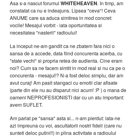
Asa s-a nascut forumul
WHITEHEAVEN
. In timp, am
constatat ca nu e indeajuns. Lipsea "ceva"! Ceva
ANUME care sa aduca simtirea in mod concret:
vocile! Mesajul vorbit - iata oportunitatea si
necesitatea "nasterii" radioului!
La inceput ne-am gandit ca ne zbatem fara nici o
sansa de a accede, data fiind concurenta acerba, cu
"state vechi" si propria retea de audienta. Cine eram
noi? Cum sa ne facem simtit in mod real si nu ca pe o
concurenta - mesajul!? N-a fost deloc simplu, dar am
avut curaj! Am pasit stangaci cu emotii clar afisate
(parte din ele nu au disparut nici acum! :P ) o mana de
oameni NEPROFESIONISTI dar cu un atu important:
avem SUFLET.
Am pariat pe "sansa" asta si... n-am pierdut: iata-ne
azi impreuna cu voi, ascultatorii nostri fideli (care nu
sunteti deloc putini!!) in plina activitate a radioului