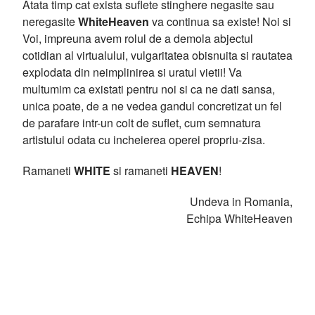
Atata timp cat exista suflete stinghere negasite sau
neregasite
WhiteHeaven
va continua sa existe! Noi si
Voi, impreuna avem rolul de a demola abjectul
cotidian al virtualului, vulgaritatea obisnuita si rautatea
explodata din neimplinirea si uratul vietii! Va
multumim ca existati pentru noi si ca ne dati sansa,
unica poate, de a ne vedea gandul concretizat un fel
de parafare intr-un colt de suflet, cum semnatura
artistului odata cu incheierea operei propriu-zisa.
Ramaneti
WHITE
si ramaneti
HEAVEN
!
Undeva in Romania,
Echipa WhiteHeaven