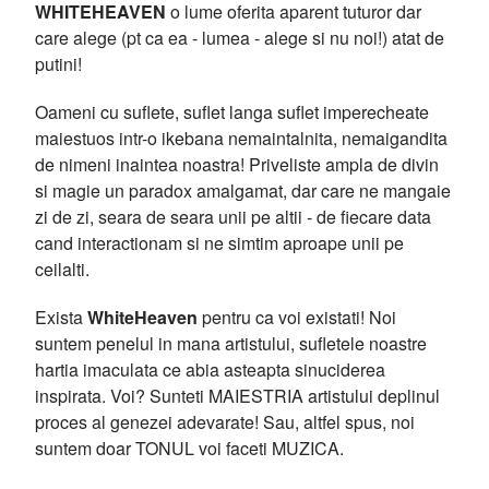
WHITEHEAVEN
o lume oferita aparent tuturor dar
care alege (pt ca ea - lumea - alege si nu noi!) atat de
putini!
Oameni cu suflete, suflet langa suflet imperecheate
maiestuos intr-o ikebana nemaintalnita, nemaigandita
de nimeni inaintea noastra! Priveliste ampla de divin
si magie un paradox amalgamat, dar care ne mangaie
zi de zi, seara de seara unii pe altii - de fiecare data
cand interactionam si ne simtim aproape unii pe
ceilalti.
Exista
WhiteHeaven
pentru ca voi existati! Noi
suntem penelul in mana artistului, sufletele noastre
hartia imaculata ce abia asteapta sinuciderea
inspirata. Voi? Sunteti MAIESTRIA artistului deplinul
proces al genezei adevarate! Sau, altfel spus, noi
suntem doar TONUL voi faceti MUZICA.