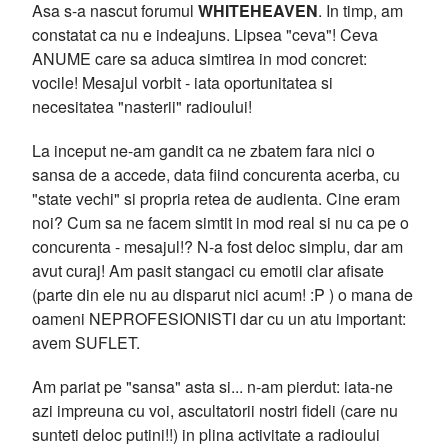
Asa s-a nascut forumul
WHITEHEAVEN
. In timp, am
constatat ca nu e indeajuns. Lipsea "ceva"! Ceva
ANUME care sa aduca simtirea in mod concret:
vocile! Mesajul vorbit - iata oportunitatea si
necesitatea "nasterii" radioului!
La inceput ne-am gandit ca ne zbatem fara nici o
sansa de a accede, data fiind concurenta acerba, cu
"state vechi" si propria retea de audienta. Cine eram
noi? Cum sa ne facem simtit in mod real si nu ca pe o
concurenta - mesajul!? N-a fost deloc simplu, dar am
avut curaj! Am pasit stangaci cu emotii clar afisate
(parte din ele nu au disparut nici acum! :P ) o mana de
oameni NEPROFESIONISTI dar cu un atu important:
avem SUFLET.
Am pariat pe "sansa" asta si... n-am pierdut: iata-ne
azi impreuna cu voi, ascultatorii nostri fideli (care nu
sunteti deloc putini!!) in plina activitate a radioului