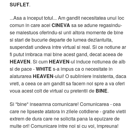
SUFLET
.
...Asa a inceput totul... Am gandit necesitatea unui loc
comun in care acei
CINEVA
sa se adune regasindu-
se maiestuos oferindu-si unii altora momente de bine
si stari de bucurie departe de lumea dezlantuita,
suspendati undeva intre virtual si real. Si ce notiune ar
fi putut imbraca mai bine acest gand, decat aceea de
HEAVEN
. Si cum
HEAVEN
-ul induce notiunea de alb
si de pace -
WHITE
s-a impus ca o necesitate in
alaturarea
HEAVEN
-ului! O subliniere insistenta, daca
vreti, a ceea ce am gandit sa facem noi spre a va oferi
voua acest colt de virtual cu pretentii de
BINE
.
Si "bine" inseamna comunicare! Comunicarea - cea
care ne lipseste atatora in zilele cotidiene - gratie vietii
extrem de dura care ne solicita pana la epuizare de
multe ori! Comunicare intre noi si cu voi, impreuna!