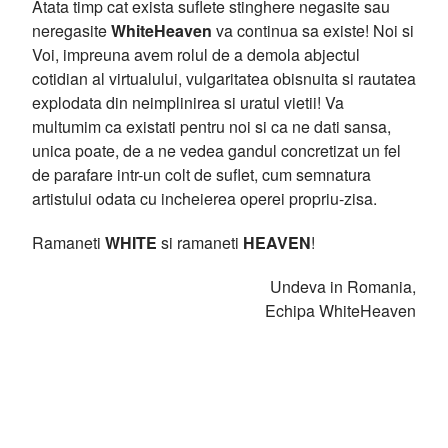
Atata timp cat exista suflete stinghere negasite sau
neregasite
WhiteHeaven
va continua sa existe! Noi si
Voi, impreuna avem rolul de a demola abjectul
cotidian al virtualului, vulgaritatea obisnuita si rautatea
explodata din neimplinirea si uratul vietii! Va
multumim ca existati pentru noi si ca ne dati sansa,
unica poate, de a ne vedea gandul concretizat un fel
de parafare intr-un colt de suflet, cum semnatura
artistului odata cu incheierea operei propriu-zisa.
Ramaneti
WHITE
si ramaneti
HEAVEN
!
Undeva in Romania,
Echipa WhiteHeaven