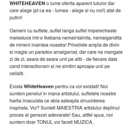
WHITEHEAVEN
o lume oferita aparent tuturor dar
care alege (pt ca ea - lumea - alege si nu noi!) atat de
putini!
Oameni cu suflete, suflet langa suflet imperecheate
maiestuos intr-o ikebana nemaintalnita, nemaigandita
de nimeni inaintea noastra! Priveliste ampla de divin
si magie un paradox amalgamat, dar care ne mangaie
zi de zi, seara de seara unii pe altii - de fiecare data
cand interactionam si ne simtim aproape unii pe
ceilalti.
Exista
WhiteHeaven
pentru ca voi existati! Noi
suntem penelul in mana artistului, sufletele noastre
hartia imaculata ce abia asteapta sinuciderea
inspirata. Voi? Sunteti MAIESTRIA artistului deplinul
proces al genezei adevarate! Sau, altfel spus, noi
suntem doar TONUL voi faceti MUZICA.