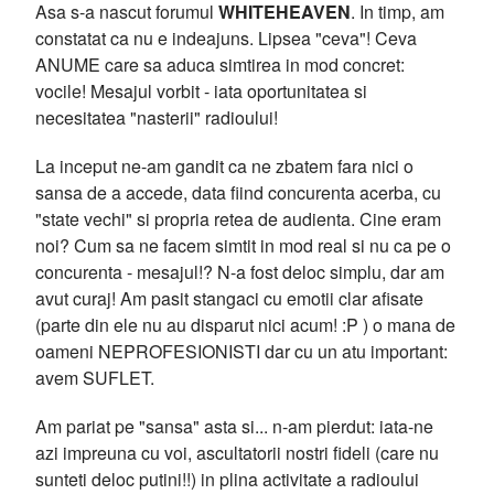
Asa s-a nascut forumul
WHITEHEAVEN
. In timp, am
constatat ca nu e indeajuns. Lipsea "ceva"! Ceva
ANUME care sa aduca simtirea in mod concret:
vocile! Mesajul vorbit - iata oportunitatea si
necesitatea "nasterii" radioului!
La inceput ne-am gandit ca ne zbatem fara nici o
sansa de a accede, data fiind concurenta acerba, cu
"state vechi" si propria retea de audienta. Cine eram
noi? Cum sa ne facem simtit in mod real si nu ca pe o
concurenta - mesajul!? N-a fost deloc simplu, dar am
avut curaj! Am pasit stangaci cu emotii clar afisate
(parte din ele nu au disparut nici acum! :P ) o mana de
oameni NEPROFESIONISTI dar cu un atu important:
avem SUFLET.
Am pariat pe "sansa" asta si... n-am pierdut: iata-ne
azi impreuna cu voi, ascultatorii nostri fideli (care nu
sunteti deloc putini!!) in plina activitate a radioului