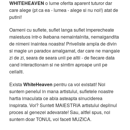
WHITEHEAVEN
o lume oferita aparent tuturor dar
care alege (pt ca ea - lumea - alege si nu noi!) atat de
putini!
Oameni cu suflete, suflet langa suflet imperecheate
maiestuos intr-o ikebana nemaintalnita, nemaigandita
de nimeni inaintea noastra! Priveliste ampla de divin
si magie un paradox amalgamat, dar care ne mangaie
zi de zi, seara de seara unii pe altii - de fiecare data
cand interactionam si ne simtim aproape unii pe
ceilalti.
Exista
WhiteHeaven
pentru ca voi existati! Noi
suntem penelul in mana artistului, sufletele noastre
hartia imaculata ce abia asteapta sinuciderea
inspirata. Voi? Sunteti MAIESTRIA artistului deplinul
proces al genezei adevarate! Sau, altfel spus, noi
suntem doar TONUL voi faceti MUZICA.