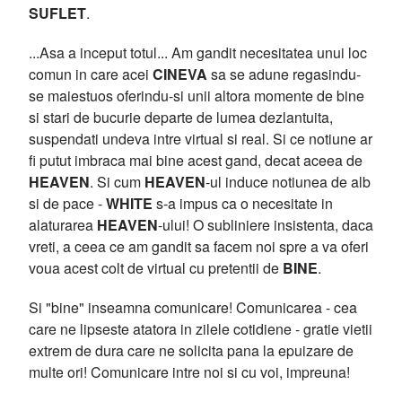
SUFLET
.
...Asa a inceput totul... Am gandit necesitatea unui loc
comun in care acei
CINEVA
sa se adune regasindu-
se maiestuos oferindu-si unii altora momente de bine
si stari de bucurie departe de lumea dezlantuita,
suspendati undeva intre virtual si real. Si ce notiune ar
fi putut imbraca mai bine acest gand, decat aceea de
HEAVEN
. Si cum
HEAVEN
-ul induce notiunea de alb
si de pace -
WHITE
s-a impus ca o necesitate in
alaturarea
HEAVEN
-ului! O subliniere insistenta, daca
vreti, a ceea ce am gandit sa facem noi spre a va oferi
voua acest colt de virtual cu pretentii de
BINE
.
Si "bine" inseamna comunicare! Comunicarea - cea
care ne lipseste atatora in zilele cotidiene - gratie vietii
extrem de dura care ne solicita pana la epuizare de
multe ori! Comunicare intre noi si cu voi, impreuna!