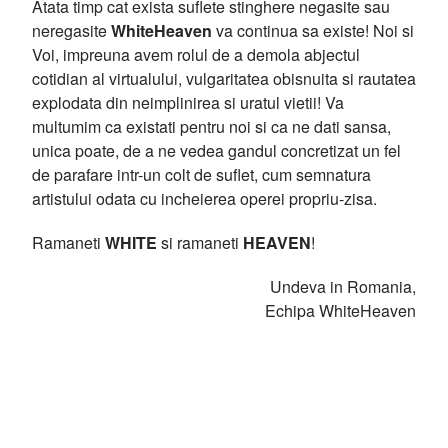
Atata timp cat exista suflete stinghere negasite sau
neregasite
WhiteHeaven
va continua sa existe! Noi si
Voi, impreuna avem rolul de a demola abjectul
cotidian al virtualului, vulgaritatea obisnuita si rautatea
explodata din neimplinirea si uratul vietii! Va
multumim ca existati pentru noi si ca ne dati sansa,
unica poate, de a ne vedea gandul concretizat un fel
de parafare intr-un colt de suflet, cum semnatura
artistului odata cu incheierea operei propriu-zisa.
Ramaneti
WHITE
si ramaneti
HEAVEN
!
Undeva in Romania,
Echipa WhiteHeaven