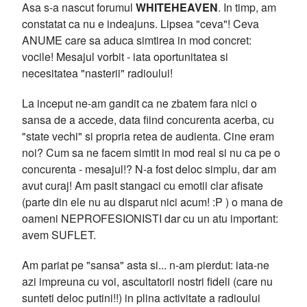
Asa s-a nascut forumul
WHITEHEAVEN
. In timp, am
constatat ca nu e indeajuns. Lipsea "ceva"! Ceva
ANUME care sa aduca simtirea in mod concret:
vocile! Mesajul vorbit - iata oportunitatea si
necesitatea "nasterii" radioului!
La inceput ne-am gandit ca ne zbatem fara nici o
sansa de a accede, data fiind concurenta acerba, cu
"state vechi" si propria retea de audienta. Cine eram
noi? Cum sa ne facem simtit in mod real si nu ca pe o
concurenta - mesajul!? N-a fost deloc simplu, dar am
avut curaj! Am pasit stangaci cu emotii clar afisate
(parte din ele nu au disparut nici acum! :P ) o mana de
oameni NEPROFESIONISTI dar cu un atu important:
avem SUFLET.
Am pariat pe "sansa" asta si... n-am pierdut: iata-ne
azi impreuna cu voi, ascultatorii nostri fideli (care nu
sunteti deloc putini!!) in plina activitate a radioului