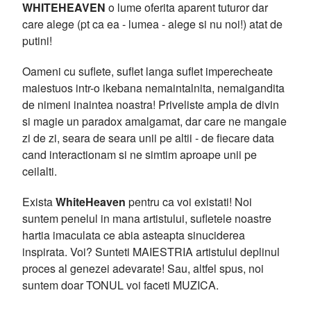
WHITEHEAVEN
o lume oferita aparent tuturor dar
care alege (pt ca ea - lumea - alege si nu noi!) atat de
putini!
Oameni cu suflete, suflet langa suflet imperecheate
maiestuos intr-o ikebana nemaintalnita, nemaigandita
de nimeni inaintea noastra! Priveliste ampla de divin
si magie un paradox amalgamat, dar care ne mangaie
zi de zi, seara de seara unii pe altii - de fiecare data
cand interactionam si ne simtim aproape unii pe
ceilalti.
Exista
WhiteHeaven
pentru ca voi existati! Noi
suntem penelul in mana artistului, sufletele noastre
hartia imaculata ce abia asteapta sinuciderea
inspirata. Voi? Sunteti MAIESTRIA artistului deplinul
proces al genezei adevarate! Sau, altfel spus, noi
suntem doar TONUL voi faceti MUZICA.