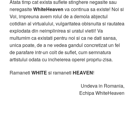
Atata timp cat exista suflete stinghere negasite sau
neregasite
WhiteHeaven
va continua sa existe! Noi si
Voi, impreuna avem rolul de a demola abjectul
cotidian al virtualului, vulgaritatea obisnuita si rautatea
explodata din neimplinirea si uratul vietii! Va
multumim ca existati pentru noi si ca ne dati sansa,
unica poate, de a ne vedea gandul concretizat un fel
de parafare intr-un colt de suflet, cum semnatura
artistului odata cu incheierea operei propriu-zisa.
Ramaneti
WHITE
si ramaneti
HEAVEN
!
Undeva in Romania,
Echipa WhiteHeaven