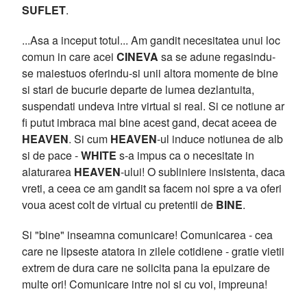
SUFLET
.
...Asa a inceput totul... Am gandit necesitatea unui loc
comun in care acei
CINEVA
sa se adune regasindu-
se maiestuos oferindu-si unii altora momente de bine
si stari de bucurie departe de lumea dezlantuita,
suspendati undeva intre virtual si real. Si ce notiune ar
fi putut imbraca mai bine acest gand, decat aceea de
HEAVEN
. Si cum
HEAVEN
-ul induce notiunea de alb
si de pace -
WHITE
s-a impus ca o necesitate in
alaturarea
HEAVEN
-ului! O subliniere insistenta, daca
vreti, a ceea ce am gandit sa facem noi spre a va oferi
voua acest colt de virtual cu pretentii de
BINE
.
Si "bine" inseamna comunicare! Comunicarea - cea
care ne lipseste atatora in zilele cotidiene - gratie vietii
extrem de dura care ne solicita pana la epuizare de
multe ori! Comunicare intre noi si cu voi, impreuna!