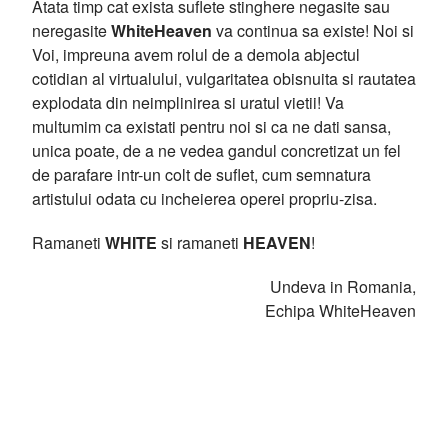
Atata timp cat exista suflete stinghere negasite sau
neregasite
WhiteHeaven
va continua sa existe! Noi si
Voi, impreuna avem rolul de a demola abjectul
cotidian al virtualului, vulgaritatea obisnuita si rautatea
explodata din neimplinirea si uratul vietii! Va
multumim ca existati pentru noi si ca ne dati sansa,
unica poate, de a ne vedea gandul concretizat un fel
de parafare intr-un colt de suflet, cum semnatura
artistului odata cu incheierea operei propriu-zisa.
Ramaneti
WHITE
si ramaneti
HEAVEN
!
Undeva in Romania,
Echipa WhiteHeaven