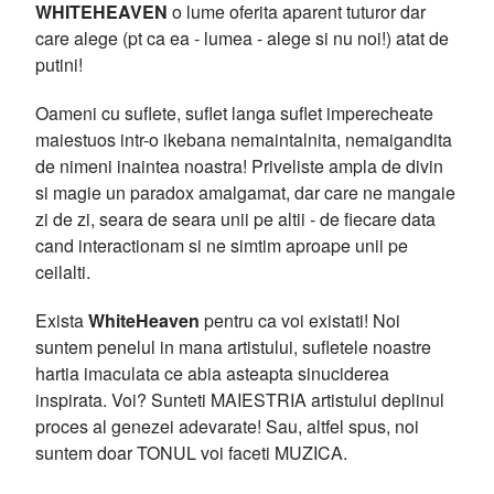
WHITEHEAVEN
o lume oferita aparent tuturor dar
care alege (pt ca ea - lumea - alege si nu noi!) atat de
putini!
Oameni cu suflete, suflet langa suflet imperecheate
maiestuos intr-o ikebana nemaintalnita, nemaigandita
de nimeni inaintea noastra! Priveliste ampla de divin
si magie un paradox amalgamat, dar care ne mangaie
zi de zi, seara de seara unii pe altii - de fiecare data
cand interactionam si ne simtim aproape unii pe
ceilalti.
Exista
WhiteHeaven
pentru ca voi existati! Noi
suntem penelul in mana artistului, sufletele noastre
hartia imaculata ce abia asteapta sinuciderea
inspirata. Voi? Sunteti MAIESTRIA artistului deplinul
proces al genezei adevarate! Sau, altfel spus, noi
suntem doar TONUL voi faceti MUZICA.