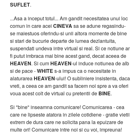
SUFLET
.
...Asa a inceput totul... Am gandit necesitatea unui loc
comun in care acei
CINEVA
sa se adune regasindu-
se maiestuos oferindu-si unii altora momente de bine
si stari de bucurie departe de lumea dezlantuita,
suspendati undeva intre virtual si real. Si ce notiune ar
fi putut imbraca mai bine acest gand, decat aceea de
HEAVEN
. Si cum
HEAVEN
-ul induce notiunea de alb
si de pace -
WHITE
s-a impus ca o necesitate in
alaturarea
HEAVEN
-ului! O subliniere insistenta, daca
vreti, a ceea ce am gandit sa facem noi spre a va oferi
voua acest colt de virtual cu pretentii de
BINE
.
Si "bine" inseamna comunicare! Comunicarea - cea
care ne lipseste atatora in zilele cotidiene - gratie vietii
extrem de dura care ne solicita pana la epuizare de
multe ori! Comunicare intre noi si cu voi, impreuna!