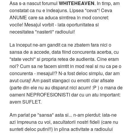
Asa s-a nascut forumul
WHITEHEAVEN
. In timp, am
constatat ca nu e indeajuns. Lipsea "ceva"! Ceva
ANUME care sa aduca simtirea in mod concret:
vocile! Mesajul vorbit - iata oportunitatea si
necesitatea "nasterii" radioului!
La inceput ne-am gandit ca ne zbatem fara nici o
sansa de a accede, data fiind concurenta acerba, cu
"state vechi" si propria retea de audienta. Cine eram
noi? Cum sa ne facem simtit in mod real si nu ca pe o
concurenta - mesajul!? N-a fost deloc simplu, dar am
avut curaj! Am pasit stangaci cu emotii clar afisate
(parte din ele nu au disparut nici acum! :P ) o mana de
oameni NEPROFESIONISTI dar cu un atu important:
avem SUFLET.
Am pariat pe "sansa" asta si... n-am pierdut: iata-ne
azi impreuna cu voi, ascultatorii nostri fideli (care nu
sunteti deloc putini!!) in plina activitate a radioului