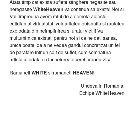
Atata timp cat exista suflete stinghere negasite sau
neregasite
WhiteHeaven
va continua sa existe! Noi si
Voi, impreuna avem rolul de a demola abjectul
cotidian al virtualului, vulgaritatea obisnuita si rautatea
explodata din neimplinirea si uratul vietii! Va
multumim ca existati pentru noi si ca ne dati sansa,
unica poate, de a ne vedea gandul concretizat un fel
de parafare intr-un colt de suflet, cum semnatura
artistului odata cu incheierea operei propriu-zisa.
Ramaneti
WHITE
si ramaneti
HEAVEN
!
Undeva in Romania,
Echipa WhiteHeaven