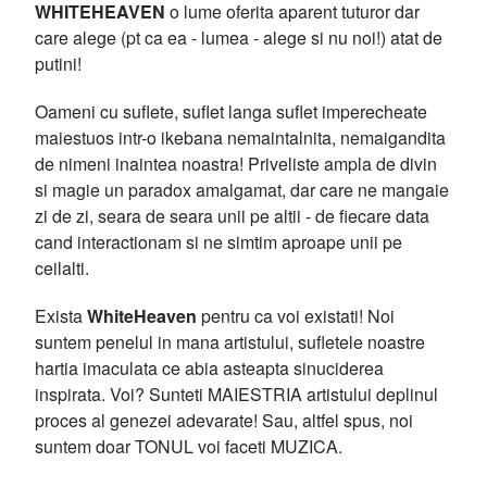
WHITEHEAVEN
o lume oferita aparent tuturor dar
care alege (pt ca ea - lumea - alege si nu noi!) atat de
putini!
Oameni cu suflete, suflet langa suflet imperecheate
maiestuos intr-o ikebana nemaintalnita, nemaigandita
de nimeni inaintea noastra! Priveliste ampla de divin
si magie un paradox amalgamat, dar care ne mangaie
zi de zi, seara de seara unii pe altii - de fiecare data
cand interactionam si ne simtim aproape unii pe
ceilalti.
Exista
WhiteHeaven
pentru ca voi existati! Noi
suntem penelul in mana artistului, sufletele noastre
hartia imaculata ce abia asteapta sinuciderea
inspirata. Voi? Sunteti MAIESTRIA artistului deplinul
proces al genezei adevarate! Sau, altfel spus, noi
suntem doar TONUL voi faceti MUZICA.