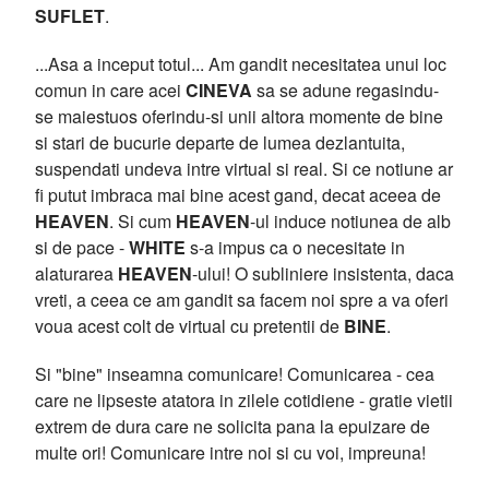
SUFLET
.
...Asa a inceput totul... Am gandit necesitatea unui loc
comun in care acei
CINEVA
sa se adune regasindu-
se maiestuos oferindu-si unii altora momente de bine
si stari de bucurie departe de lumea dezlantuita,
suspendati undeva intre virtual si real. Si ce notiune ar
fi putut imbraca mai bine acest gand, decat aceea de
HEAVEN
. Si cum
HEAVEN
-ul induce notiunea de alb
si de pace -
WHITE
s-a impus ca o necesitate in
alaturarea
HEAVEN
-ului! O subliniere insistenta, daca
vreti, a ceea ce am gandit sa facem noi spre a va oferi
voua acest colt de virtual cu pretentii de
BINE
.
Si "bine" inseamna comunicare! Comunicarea - cea
care ne lipseste atatora in zilele cotidiene - gratie vietii
extrem de dura care ne solicita pana la epuizare de
multe ori! Comunicare intre noi si cu voi, impreuna!