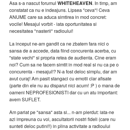
Asa s-a nascut forumul
WHITEHEAVEN
. In timp, am
constatat ca nu e indeajuns. Lipsea "ceva"! Ceva
ANUME care sa aduca simtirea in mod concret:
vocile! Mesajul vorbit - iata oportunitatea si
necesitatea "nasterii" radioului!
La inceput ne-am gandit ca ne zbatem fara nici o
sansa de a accede, data fiind concurenta acerba, cu
"state vechi" si propria retea de audienta. Cine eram
noi? Cum sa ne facem simtit in mod real si nu ca pe o
concurenta - mesajul!? N-a fost deloc simplu, dar am
avut curaj! Am pasit stangaci cu emotii clar afisate
(parte din ele nu au disparut nici acum! :P ) o mana de
oameni NEPROFESIONISTI dar cu un atu important:
avem SUFLET.
Am pariat pe "sansa" asta si... n-am pierdut: iata-ne
azi impreuna cu voi, ascultatorii nostri fideli (care nu
sunteti deloc putini!!) in plina activitate a radioului