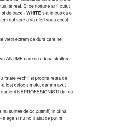
l si real. Si ce notiune ar fi putut
b si de pace -
WHITE
s-a impus ca o
acem noi spre a va oferi voua acest
e vietii extrem de dura care ne
 Ceva ANUME care sa aduca simtirea
 "state vechi" si propria retea de
-a fost deloc simplu, dar am avut
ana de oameni NEPROFESIONISTI dar cu
 nu sunteti deloc putini!!) in plina
 alege si nu noi!) atat de putini!