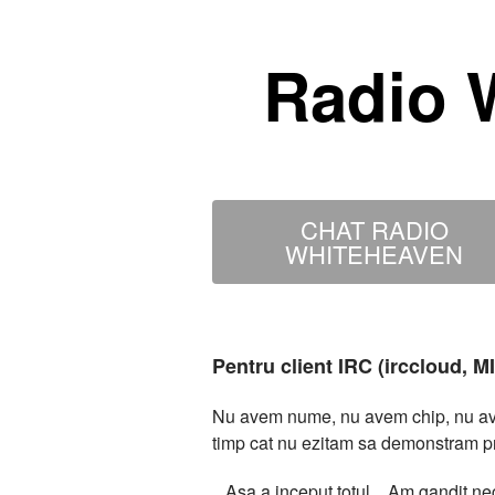
Radio 
CHAT RADIO
WHITEHEAVEN
Pentru client IRC (irccloud, 
Nu avem nume, nu avem chip, nu avem
timp cat nu ezitam sa demonstram p
...Asa a inceput totul... Am gandit 