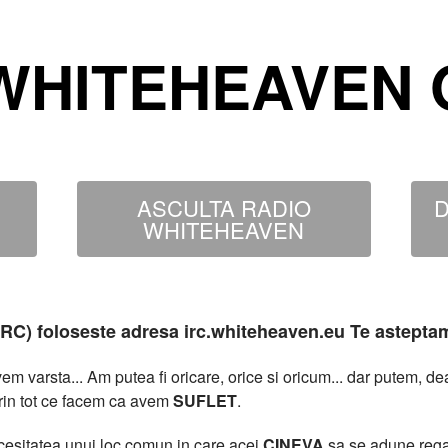
WHITEHEAVEN O
ASCULTA RADIO
D
WHITEHEAVEN
MIRC) foloseste adresa irc.whiteheaven.eu Te astepta
 varsta... Am putea fi oricare, orice si oricum... dar putem, 
rin tot ce facem ca avem
SUFLET
.
necesitatea unui loc comun in care acei
CINEVA
sa se adune rega