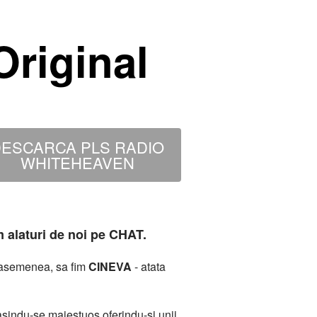
riginal
ESCARCA PLS RADIO
WHITEHEAVEN
m alaturi de noi pe CHAT.
deasemenea, sa fim
CINEVA
- atata
sindu-se maiestuos oferindu-si unii