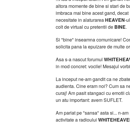
altora momente de bine si stari de bu
imbraca mai bine acest gand, deca
necesitate in alaturarea
HEAVEN
-u
colt de virtual cu pretentii de
BINE
.
Si "bine" inseamna comunicare! Comun
solicita pana la epuizare de multe or
Asa s-a nascut forumul
WHITEHEA
in mod concret: vocile! Mesajul vorbit
La inceput ne-am gandit ca ne zbatem
audienta. Cine eram noi? Cum sa ne 
curaj! Am pasit stangaci cu emotii 
un atu important: avem SUFLET.
Am pariat pe "sansa" asta si... n-am pi
activitate a radioului
WHITEHEAVE