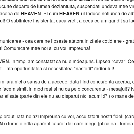
curie departe de lumea dezlantuita, suspendati undeva intre virtua
t aceea de
HEAVEN
. Si cum
HEAVEN
-ul induce notiunea de al
lui! O subliniere insistenta, daca vreti, a ceea ce am gandit sa f
icarea - cea care ne lipseste atatora in zilele cotidiene - grati
i! Comunicare intre noi si cu voi, impreuna!
VEN
. In timp, am constatat ca nu e indeajuns. Lipsea "ceva"!
 - iata oportunitatea si necesitatea "nasterii" radioului!
 fara nici o sansa de a accede, data fiind concurenta acerba, cu
facem simtit in mod real si nu ca pe o concurenta - mesajul!? N
clar afisate (parte din ele nu au disparut nici acum! :P ) o m
erdut: iata-ne azi impreuna cu voi, ascultatorii nostri fideli (care
N
o lume oferita aparent tuturor dar care alege (pt ca ea - lumea -