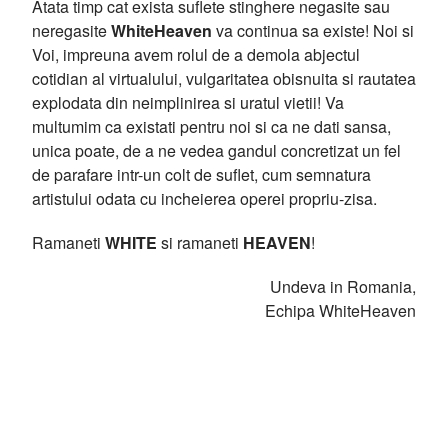
Atata timp cat exista suflete stinghere negasite sau
neregasite
WhiteHeaven
va continua sa existe! Noi si
Voi, impreuna avem rolul de a demola abjectul
cotidian al virtualului, vulgaritatea obisnuita si rautatea
explodata din neimplinirea si uratul vietii! Va
multumim ca existati pentru noi si ca ne dati sansa,
unica poate, de a ne vedea gandul concretizat un fel
de parafare intr-un colt de suflet, cum semnatura
artistului odata cu incheierea operei propriu-zisa.
Ramaneti
WHITE
si ramaneti
HEAVEN
!
Undeva in Romania,
Echipa WhiteHeaven