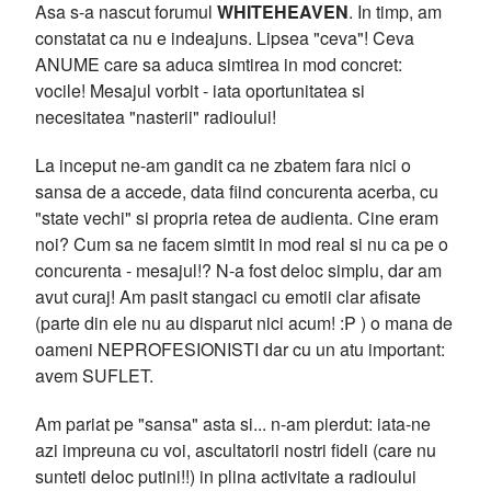
Asa s-a nascut forumul
WHITEHEAVEN
. In timp, am
constatat ca nu e indeajuns. Lipsea "ceva"! Ceva
ANUME care sa aduca simtirea in mod concret:
vocile! Mesajul vorbit - iata oportunitatea si
necesitatea "nasterii" radioului!
La inceput ne-am gandit ca ne zbatem fara nici o
sansa de a accede, data fiind concurenta acerba, cu
"state vechi" si propria retea de audienta. Cine eram
noi? Cum sa ne facem simtit in mod real si nu ca pe o
concurenta - mesajul!? N-a fost deloc simplu, dar am
avut curaj! Am pasit stangaci cu emotii clar afisate
(parte din ele nu au disparut nici acum! :P ) o mana de
oameni NEPROFESIONISTI dar cu un atu important:
avem SUFLET.
Am pariat pe "sansa" asta si... n-am pierdut: iata-ne
azi impreuna cu voi, ascultatorii nostri fideli (care nu
sunteti deloc putini!!) in plina activitate a radioului