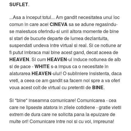
SUFLET
.
...Asa a inceput totul... Am gandit necesitatea unui loc
comun in care acei
CINEVA
sa se adune regasindu-
se maiestuos oferindu-si unii altora momente de bine
si stari de bucurie departe de lumea dezlantuita,
suspendati undeva intre virtual si real. Si ce notiune ar
fi putut imbraca mai bine acest gand, decat aceea de
HEAVEN
. Si cum
HEAVEN
-ul induce notiunea de alb
si de pace -
WHITE
s-a impus ca o necesitate in
alaturarea
HEAVEN
-ului! O subliniere insistenta, daca
vreti, a ceea ce am gandit sa facem noi spre a va oferi
voua acest colt de virtual cu pretentii de
BINE
.
Si "bine" inseamna comunicare! Comunicarea - cea
care ne lipseste atatora in zilele cotidiene - gratie vietii
extrem de dura care ne solicita pana la epuizare de
multe ori! Comunicare intre noi si cu voi, impreuna!