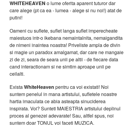
WHITEHEAVEN
o lume oferita aparent tuturor dar
care alege (pt ca ea - lumea - alege si nu noi!) atat de
putini!
Oameni cu suflete, suflet langa suflet imperecheate
maiestuos intr-o ikebana nemaintalnita, nemaigandita
de nimeni inaintea noastra! Priveliste ampla de divin
si magie un paradox amalgamat, dar care ne mangaie
zi de zi, seara de seara unii pe altii - de fiecare data
cand interactionam si ne simtim aproape unii pe
ceilalti.
Exista
WhiteHeaven
pentru ca voi existati! Noi
suntem penelul in mana artistului, sufletele noastre
hartia imaculata ce abia asteapta sinuciderea
inspirata. Voi? Sunteti MAIESTRIA artistului deplinul
proces al genezei adevarate! Sau, altfel spus, noi
suntem doar TONUL voi faceti MUZICA.