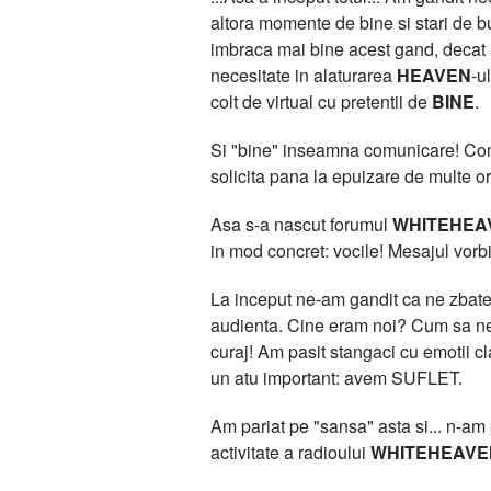
altora momente de bine si stari de bu
imbraca mai bine acest gand, deca
necesitate in alaturarea
HEAVEN
-u
colt de virtual cu pretentii de
BINE
.
Si "bine" inseamna comunicare! Comun
solicita pana la epuizare de multe or
Asa s-a nascut forumul
WHITEHEA
in mod concret: vocile! Mesajul vorbit
La inceput ne-am gandit ca ne zbatem
audienta. Cine eram noi? Cum sa ne 
curaj! Am pasit stangaci cu emotii 
un atu important: avem SUFLET.
Am pariat pe "sansa" asta si... n-am pi
activitate a radioului
WHITEHEAVE