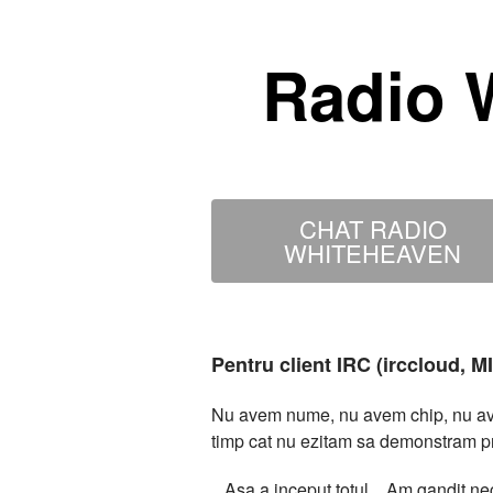
Radio 
CHAT RADIO
WHITEHEAVEN
Pentru client IRC (irccloud, 
Nu avem nume, nu avem chip, nu avem
timp cat nu ezitam sa demonstram p
...Asa a inceput totul... Am gandit 