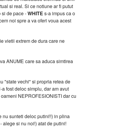
l si real. Si ce notiune ar fi putut
b si de pace -
WHITE
s-a impus ca o
acem noi spre a va oferi voua acest
e vietii extrem de dura care ne
 Ceva ANUME care sa aduca simtirea
 "state vechi" si propria retea de
-a fost deloc simplu, dar am avut
ana de oameni NEPROFESIONISTI dar cu
 nu sunteti deloc putini!!) in plina
 alege si nu noi!) atat de putini!