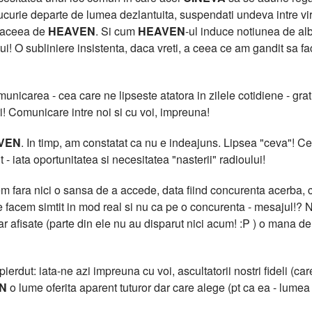
curie departe de lumea dezlantuita, suspendati undeva intre virtua
t aceea de
HEAVEN
. Si cum
HEAVEN
-ul induce notiunea de al
lui! O subliniere insistenta, daca vreti, a ceea ce am gandit sa f
icarea - cea care ne lipseste atatora in zilele cotidiene - grati
i! Comunicare intre noi si cu voi, impreuna!
VEN
. In timp, am constatat ca nu e indeajuns. Lipsea "ceva"!
 - iata oportunitatea si necesitatea "nasterii" radioului!
 fara nici o sansa de a accede, data fiind concurenta acerba, cu
facem simtit in mod real si nu ca pe o concurenta - mesajul!? N
clar afisate (parte din ele nu au disparut nici acum! :P ) o m
erdut: iata-ne azi impreuna cu voi, ascultatorii nostri fideli (care
N
o lume oferita aparent tuturor dar care alege (pt ca ea - lumea -