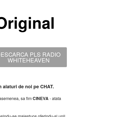
riginal
ESCARCA PLS RADIO
WHITEHEAVEN
m alaturi de noi pe CHAT.
deasemenea, sa fim
CINEVA
- atata
sindu-se maiestuos oferindu-si unii