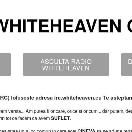
WHITEHEAVEN O
ASCULTA RADIO
D
WHITEHEAVEN
MIRC) foloseste adresa irc.whiteheaven.eu Te astepta
 varsta... Am putea fi oricare, orice si oricum... dar putem, 
rin tot ce facem ca avem
SUFLET
.
necesitatea unui loc comun in care acei
CINEVA
sa se adune rega